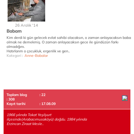
26 Aralık '14
Babam
Kim derdi ki gün gelecek evlat sahibi olacaksın, o zaman anlayacaksın baba
olmak ne demekmiş. O zaman anlayacaksın gece ile gündüzün farkı
olmadığını.
Hatırlarım o çocukluk, ergenlik ve gen..
Kategori :
Anne-Babalar
Toplam blog
: 22
: 308
Kayıt tarihi
: 17.08.09
1966 yılında Tokat Yeşilyurt
ilçesinde(Arabacımusaköyü) doğdu. 1984 yılında
Erzincan Ziraat Mesle..