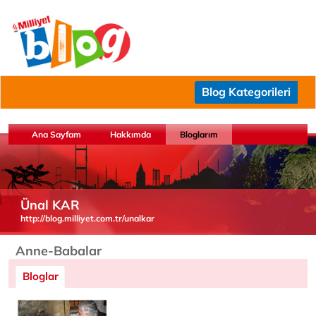
Blog Kategorileri
Ana Sayfam
Hakkımda
Bloglarım
Ünal KAR
http://blog.milliyet.com.tr/unalkar
Anne-Babalar
Bloglar