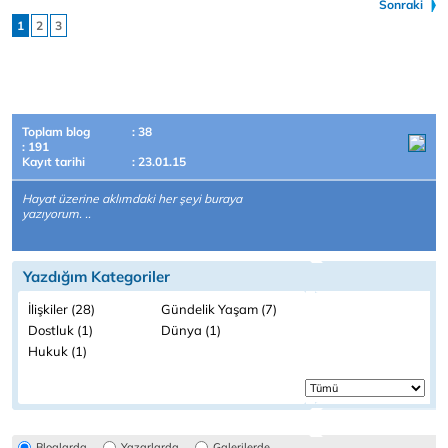
Sonraki
1
2
3
Toplam blog
: 38
: 191
Kayıt tarihi
: 23.01.15
Hayat üzerine aklımdaki her şeyi buraya
yazıyorum. ..
Yazdığım Kategoriler
İlişkiler (28)
Gündelik Yaşam (7)
Dostluk (1)
Dünya (1)
Hukuk (1)
Bloglarda
Yazarlarda
Galerilerde