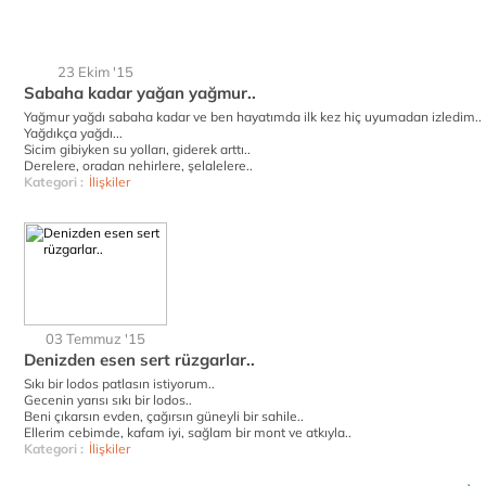
23 Ekim '15
Sabaha kadar yağan yağmur..
Yağmur yağdı sabaha kadar ve ben hayatımda ilk kez hiç uyumadan izledim..
Yağdıkça yağdı...
Sicim gibiyken su yolları, giderek arttı..
Derelere, oradan nehirlere, şelalelere..
Kategori :
İlişkiler
03 Temmuz '15
Denizden esen sert rüzgarlar..
Sıkı bir lodos patlasın istiyorum..
Gecenin yarısı sıkı bir lodos..
Beni çıkarsın evden, çağırsın güneyli bir sahile..
Ellerim cebimde, kafam iyi, sağlam bir mont ve atkıyla..
Kategori :
İlişkiler