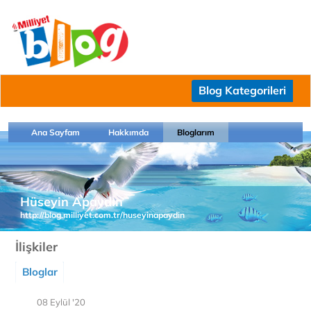
Blog Kategorileri
Ana Sayfam
Hakkımda
Bloglarım
Hüseyin Apaydın
http://blog.milliyet.com.tr/huseyinapaydin
İlişkiler
Bloglar
08 Eylül '20