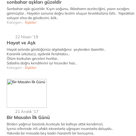
sonbahar aşkları güzeldir
Sonbahar aşkı güzeldir. Kışın soğunu, ilkbaharın aceleciğini, yazın sıcağını
görmüştür.. Hayatın sonuna doğru teslim oluşun tevekkülünü bilir.. Yaprakları
soluyor olsa da gövdesini, kök..
Kategori :
İlişkiler
22 Nisan '19
Hayat ve Aşk
Hayat aslında gördüğünüz algıladığınız şeylerden ibarettir..
Karanlık ürkütucü, aydınlık ferahlatıcı..
Ölüm korkuları geceleri hortlar..
Sabaha doğru kendilerini iyi hisseder has..
Kategori :
İlişkiler
21 Aralık '17
Bir Masalın İlk Günü
Birden yağmur bastırdı.Aceleyle bir kafeye attık kendimizi.
İçerisi ellerinde irili ufaklı ekranlarla uğraşan insanlarla doluydu..
Yakında bir masada beş kadın hararetli bir konuşma..