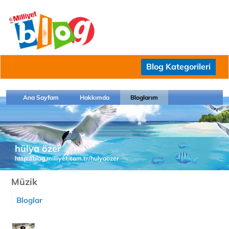
Blog Kategorileri
Ana Sayfam
Hakkımda
Bloglarım
hülya özer
http://blog.milliyet.com.tr/hulyaozer
Müzik
Bloglar