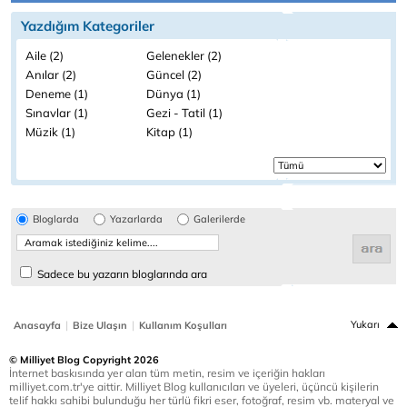
Yazdığım Kategoriler
Aile (2)
Gelenekler (2)
Anılar (2)
Güncel (2)
Deneme (1)
Dünya (1)
Sınavlar (1)
Gezi - Tatil (1)
Müzik (1)
Kitap (1)
Bloglarda
Yazarlarda
Galerilerde
Sadece bu yazarın bloglarında ara
|
|
Yukarı
Anasayfa
Bize Ulaşın
Kullanım Koşulları
© Milliyet Blog Copyright 2026
İnternet baskısında yer alan tüm metin, resim ve içeriğin hakları
milliyet.com.tr'ye aittir. Milliyet Blog kullanıcıları ve üyeleri, üçüncü kişilerin
telif hakkı sahibi bulunduğu her türlü fikri eser, fotoğraf, resim vb. materyal ve