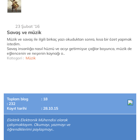
23 Şubat '16
Savaş ve müzik
Müzik ve savaş ile ilgili birkaç yazı okuduktan sonra, kısa bir özet yapmak
istedim.
Savaş insanlığa nasıl hüznü ve acıyı getirmişse çağlar boyunca, müzik de
eğlencenin ve neşenin kaynağı o..
Kategori :
Müzik
Toplam blog
: 18
: 232
Kayıt tarihi
: 28.10.15
Elektrik Elektronik Mühendisi olarak
çalışmaktayım. Okumayı, yazmayı ve
öğrendiklerimi paylaşmayı..