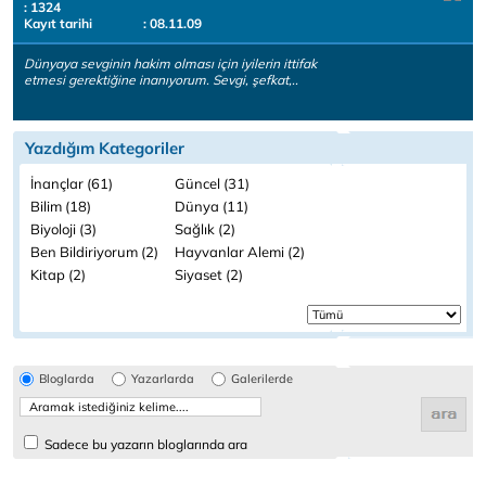
: 1324
Kayıt tarihi
: 08.11.09
Dünyaya sevginin hakim olması için iyilerin ittifak
etmesi gerektiğine inanıyorum. Sevgi, şefkat,..
Yazdığım Kategoriler
İnançlar (61)
Güncel (31)
Bilim (18)
Dünya (11)
Biyoloji (3)
Sağlık (2)
Ben Bildiriyorum (2)
Hayvanlar Alemi (2)
Kitap (2)
Siyaset (2)
Bloglarda
Yazarlarda
Galerilerde
Sadece bu yazarın bloglarında ara