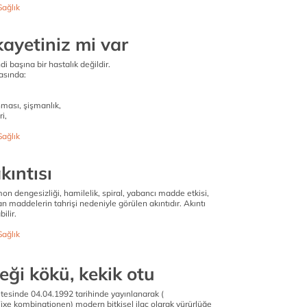
Sağlık
kayetiniz mi var
di başına bir hastalık değildir.
asında:
nması, şişmanlık,
i,
Sağlık
kıntısı
on dengesizliği, hamilelik, spiral, yabancı madde etkisi,
an maddelerin tahrişi nedeniyle görülen akıntıdır. Akıntı
ilir.
Sağlık
eği kökü, kekik otu
esinde 04.04.1992 tarihinde yayınlanarak (
xe kombinationen) modern bitkisel ilaç olarak yürürlüğe