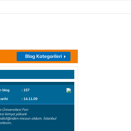
Blog Kategorileri
m blog
: 157
tarihi
: 14.11.09
 Üniversitesi Fen
esi kimya yüksek
isliğinden mezun oldum. İstanbul
sitesin..