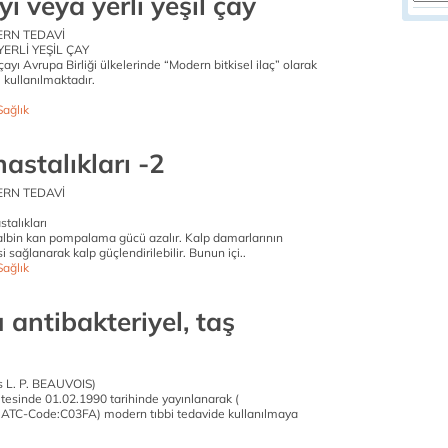
ı veya yerli yeşil çay
ERN TEDAVİ
YERLİ YEŞİL ÇAY
ayı Avrupa Birliği ülkelerinde “Modern bitkisel ilaç” olarak
i kullanılmaktadır.
Sağlık
hastalıkları -2
ERN TEDAVİ
talıkları
e kalbin kan pompalama gücü azalır. Kalp damarlarının
 sağlanarak kalp güçlendirilebilir. Bunun içi..
Sağlık
 antibakteriyel, taş
s L. P. BEAUVOIS)
esinde 01.02.1990 tarihinde yayınlanarak (
ATC-Code:C03FA) modern tıbbi tedavide kullanılmaya