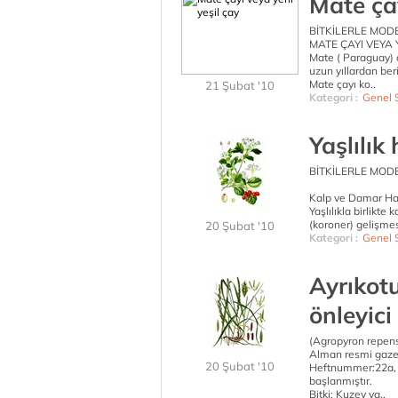
Mate çay
BİTKİLERLE MOD
MATE ÇAYI VEYA 
Mate ( Paraguay) ç
uzun yıllardan ber
Mate çayı ko..
21 Şubat '10
Kategori :
Genel 
Yaşlılık 
BİTKİLERLE MOD
Kalp ve Damar Has
Yaşlılıkla birlikt
(koroner) gelişmesi
20 Şubat '10
Kategori :
Genel 
Ayrıkotu
önleyici
(Agropyron repen
Alman resmi gazet
20 Şubat '10
Heftnummer:22a, 
başlanmıştır.
Bitki: Kuzey ya..