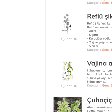
Kategori :
Genel 
Reflü şi
Reflü ( Reflux) ken
Reflü nedenleri ar
- Alkol,
- Sigara,
- Karaciğer yağla
19 Şubat '10
- Yağ ve yağ asitler
- Sinir si..
Kategori :
Genel 
Vajina a
İltihaplanma, horm
temizlikte kullanıl
sulu veya koyu olab
İltihaplanma..
Kategori :
Genel 
19 Şubat '10
Çuhaçiç
Alman resmi gazet
Heftnummer:67, Fi