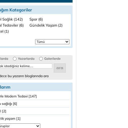
ığım Kategoriler
l Sağlık (142)
Spor (6)
 Tedaviler (6)
Gündelik Yaşam (2)
el (1)
glarda
Yazarlarda
Galerilerde
ece bu yazarın bloglarında ara
larım
erle Modern Tedavi [147]
 sağlığı [6]
 [2]
lik yaşam [1]