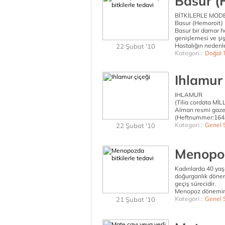
Basur (H
BİTKİLERLE MOD
Basur (Hemoroit)
Basur bir damar ha
genişlemesi ve şi
Hastalığın nedenler
22 Şubat '10
Kategori :
Doğal 
Ihlamur 
IHLAMUR
(Tilia cordata Mİ
Alman resmi gazet
(Heftnummer:164,
Kategori :
Genel 
22 Şubat '10
Menopoz
Kadınlarda 40 yaş
doğurganlık dönem
geçiş sürecidir.
Menopoz dönemind
Kategori :
Genel 
21 Şubat '10