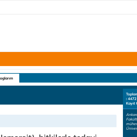
loglarım
Topla
: 4472
Kayıt 
Ankara
Fakült
mühend
Üniver