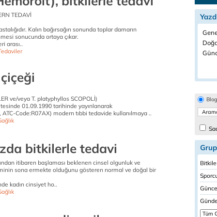
emoroit), bitkilerle tedavi
ERN TEDAVİ
Yazd
stalığıdır. Kalın bağırsağın sonunda toplar damarın
Gene
şmesi sonucunda ortaya çıkar.
Doğal
i arası..
Tedaviler
Günc
çiçeği
LLER ve/veya T. platyphyllos SCOPOLİ)
Blo
esinde 01.09.1990 tarihinde yayınlanarak
 ATC-Code:R07AX) modern tıbbi tedavide kullanılmaya ..
Sağlık
Sad
da bitkilerle tedavi
Grup
ından itibaren başlaması beklenen cinsel olgunluk ve
Bitkil
inin sona ermekte olduğunu gösteren normal ve doğal bir
Sporcu
e kadın cinsiyet ho..
Güncel
Sağlık
Günde