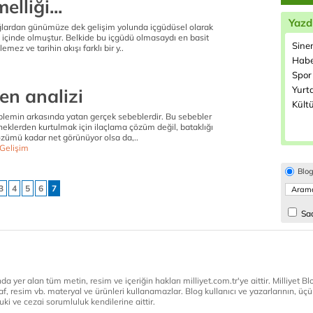
lliği...
Yazd
ğlardan günümüze dek gelişim yolunda içgüdüsel olarak
m içinde olmuştur. Belkide bu içgüdü olmasaydı en basit
Sine
lemez ve tarihin akışı farklı bir y..
Habe
Spor 
Yurtd
en analizi
Kültü
blemin arkasında yatan gerçek sebeblerdir. Bu sebebler
ineklerden kurtulmak için ilaçlama çözüm değil, bataklığı
zümü kadar net görünüyor olsa da,..
 Gelişim
Blo
3
4
5
6
7
Sad
a yer alan tüm metin, resim ve içeriğin hakları milliyet.com.tr'ye aittir. Milliyet Blog
af, resim vb. materyal ve ürünleri kullanamazlar. Blog kullanıcı ve yazarlarının, üçün
ki ve cezai sorumluluk kendilerine aittir.