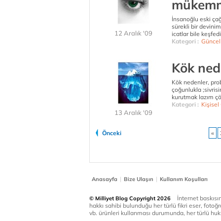
mükemme
İnsanoğlu eski ça
sürekli bir devini
12 Aralık '09
icatlar bile keşfedi
Kategori :
Güncel
Kök ned
Kök nedenler, pro
çoğunlukla ;sivris
kurutmak lazım çö
Kategori :
Kişisel
13 Aralık '09
Önceki
«
|
|
Anasayfa
Bize Ulaşın
Kullanım Koşulları
İnternet baskısınd
© Milliyet Blog Copyright 2026
hakkı sahibi bulunduğu her türlü fikri eser, fotoğr
vb. ürünleri kullanması durumunda, her türlü huku