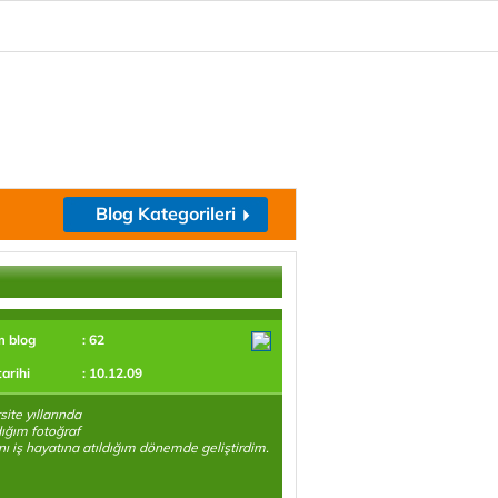
Blog Kategorileri
m blog
: 62
tarihi
: 10.12.09
site yıllarında
ığım fotoğraf
nı iş hayatına atıldığım dönemde geliştirdim.