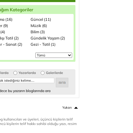
ığım Kategoriler
ma (16)
Güncel (11)
r (9)
Müzik (6)
(4)
Bilim (3)
ışı Tatil (2)
Gündelik Yaşam (2)
r - Sanat (2)
Gezi - Tatil (1)
glarda
Yazarlarda
Galerilerde
ece bu yazarın bloglarında ara
Yukarı
 kullanıcıları ve üyeleri, üçüncü kişilerin telif
cü kişilerin telif hakkı sahibi olduğu yazı, resim