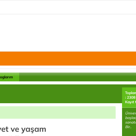
loglarım
Topla
: 2308
Kayıt 
Üniver
başlad
sanatı
et ve yaşam
Bir..