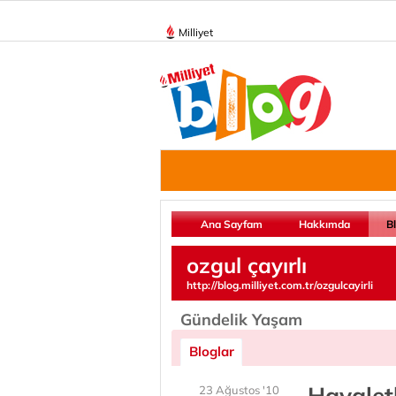
Milliyet
Ana Sayfam
Hakkımda
B
ozgul çayırlı
http://blog.milliyet.com.tr/ozgulcayirli
Gündelik Yaşam
Bloglar
Hayalet
23 Ağustos '10