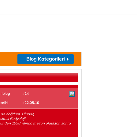
Blog Kategorileri
m blog
: 24
tarihi
: 22.05.10
’ da doğdum. Uludağ
sitesi Radyoloji
ünden 1998 yılında mezun olduktan sonra