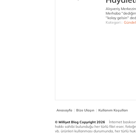
Alışveriş Merkezi
Merhaba ''dediğim
''kolay gelsin'' d
Kategori :
Gündel
|
|
Anasayfa
Bize Ulaşın
Kullanım Koşulları
İnternet baskısınd
© Milliyet Blog Copyright 2026
hakkı sahibi bulunduğu her türlü fikri eser, fotoğr
vb. ürünleri kullanması durumunda, her türlü huku