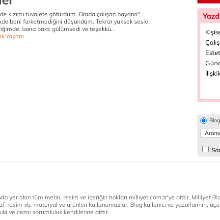
nde kızımı tuvalete götürdüm. Orada çalışan bayana''
Yazd
de beni farketmediğini düşündüm. Tekrar yüksek sesle
ediğimde, bana baktı gülümsedi ve teşekkü..
Kişis
ik Yaşam
Çalı
Estet
Günd
İlişki
Blo
Sad
a yer alan tüm metin, resim ve içeriğin hakları milliyet.com.tr'ye aittir. Milliyet Blog
af, resim vb. materyal ve ürünleri kullanamazlar. Blog kullanıcı ve yazarlarının, üçün
ki ve cezai sorumluluk kendilerine aittir.