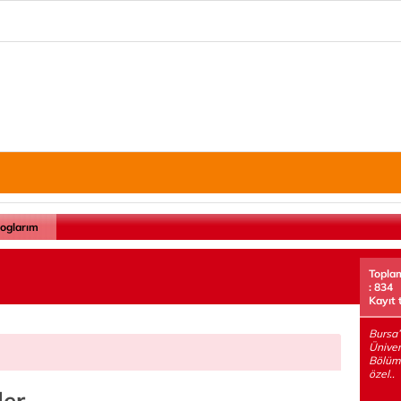
loglarım
Topla
: 834
Kayıt 
Bursa
Üniver
Bölüm
özel..
ler