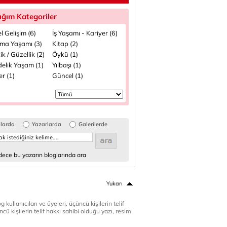
ığım Kategoriler
el Gelişim (6)
İş Yaşamı - Kariyer (6)
şma Yaşamı (3)
Kitap (2)
ik / Güzellik (2)
Öykü (1)
elik Yaşam (1)
Yılbaşı (1)
ler (1)
Güncel (1)
glarda
Yazarlarda
Galerilerde
ece bu yazarın bloglarında ara
Yukarı
 kullanıcıları ve üyeleri, üçüncü kişilerin telif
cü kişilerin telif hakkı sahibi olduğu yazı, resim