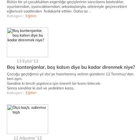
Bütün bir yıl çocukluktan ergenliğe geçişlerinin sancılarını bastırdılar,
oyunlarından, oyuncaklarından, arkadaşlarıyla, aileleriyle geçirecekleri
eğlenceli saatlerden fedakarlık ettiler. Daha az ..
Kategori :
Eğitim
13 Eylül '12
Boş kontenjanlar, boş kalsın diye bu kadar direnmek niye?
Çocuğu geçtiğimiz yıl sbs’ye hazırlanmış velinin gündemi 12 Temmuz’dan
beri aynı.
Sandılar ki tercih yapılınca işin önemli bir kısmı bitecek.
Sonra sandılar ki asil ve yedekten kaza..
Kategori :
Eğitim
11 Ağustos '12