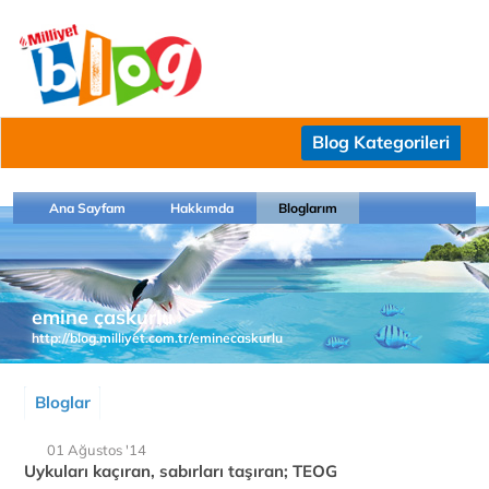
Blog Kategorileri
Ana Sayfam
Hakkımda
Bloglarım
emine çaskurlu
http://blog.milliyet.com.tr/eminecaskurlu
Bloglar
01 Ağustos '14
Uykuları kaçıran, sabırları taşıran; TEOG