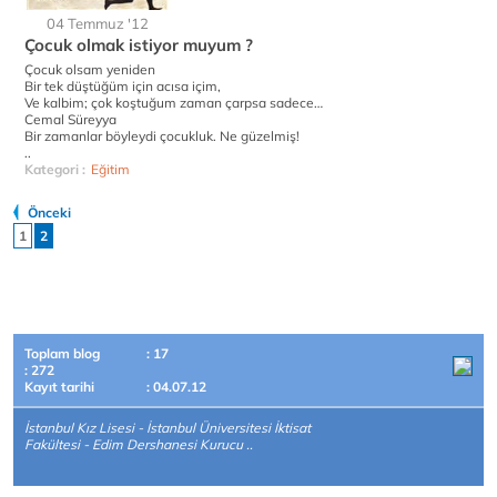
04 Temmuz '12
Çocuk olmak istiyor muyum ?
Çocuk olsam yeniden
Bir tek düştüğüm için acısa içim,
Ve kalbim; çok koştuğum zaman çarpsa sadece…
Cemal Süreyya
Bir zamanlar böyleydi çocukluk. Ne güzelmiş!
..
Kategori :
Eğitim
Önceki
1
2
Toplam blog
: 17
: 272
Kayıt tarihi
: 04.07.12
İstanbul Kız Lisesi - İstanbul Üniversitesi İktisat
Fakültesi - Edim Dershanesi Kurucu ..