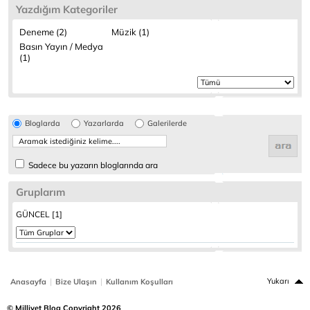
Yazdığım Kategoriler
Deneme (2)
Müzik (1)
Basın Yayın / Medya
(1)
Bloglarda
Yazarlarda
Galerilerde
Sadece bu yazarın bloglarında ara
Gruplarım
GÜNCEL [1]
|
|
Yukarı
Anasayfa
Bize Ulaşın
Kullanım Koşulları
© Milliyet Blog Copyright 2026