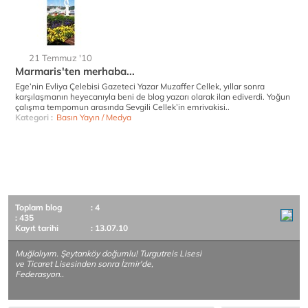
21 Temmuz '10
Marmaris'ten merhaba...
Ege’nin Evliya Çelebisi Gazeteci Yazar Muzaffer Cellek, yıllar sonra
karşılaşmanın heyecanıyla beni de blog yazarı olarak ilan ediverdi. Yoğun
çalışma tempomun arasında Sevgili Cellek’in emrivakisi..
Kategori :
Basın Yayın / Medya
Toplam blog
: 4
: 435
Kayıt tarihi
: 13.07.10
Muğlalıyım. Şeytanköy doğumlu! Turgutreis Lisesi
ve Ticaret Lisesinden sonra İzmir'de,
Federasyon..