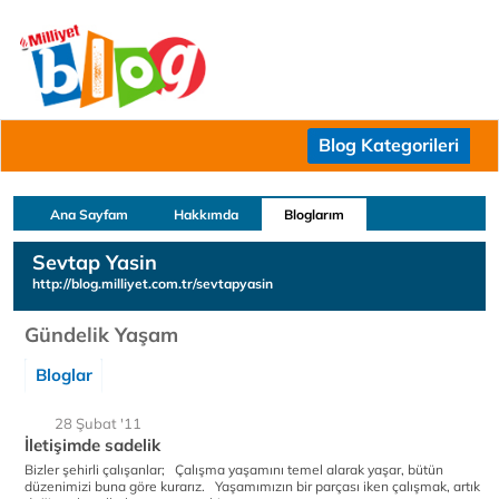
Blog Kategorileri
Ana Sayfam
Hakkımda
Bloglarım
Sevtap Yasin
http://blog.milliyet.com.tr/sevtapyasin
Gündelik Yaşam
Bloglar
28 Şubat '11
İletişimde sadelik
Bizler şehirli çalışanlar; Çalışma yaşamını temel alarak yaşar, bütün
düzenimizi buna göre kurarız. Yaşamımızın bir parçası iken çalışmak, artık