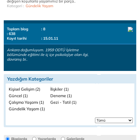
değişen koşullarla yaşamımız bir parça..
Kategori :
Gündelik Yaşam
Toplam blog
: 8
: 638
Kayıt tarihi
: 15.01.11
Ankara doğumluyum. 1959 ODTÜ İşletme
bölümünde eğitimi ile iç içe psikolojiye olan ilgi,
davranış bi..
Yazdığım Kategoriler
Kişisel Gelişim (2)
İlişkiler (1)
Güncel (1)
Deneme (1)
Çalışma Yaşamı (1)
Gezi - Tatil (1)
Gündelik Yaşam (1)
Bloglarda
Yazarlarda
Galerilerde