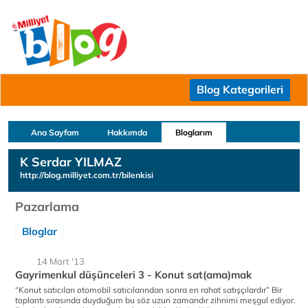
Blog Kategorileri
Ana Sayfam
Hakkımda
Bloglarım
K Serdar YILMAZ
http://blog.milliyet.com.tr/bilenkisi
Pazarlama
Bloglar
14 Mart '13
Gayrimenkul düşünceleri 3 - Konut sat(ama)mak
“Konut satıcıları otomobil satıcılarından sonra en rahat satışçılardır” Bir
toplantı sırasında duyduğum bu söz uzun zamandır zihnimi meşgul ediyor.