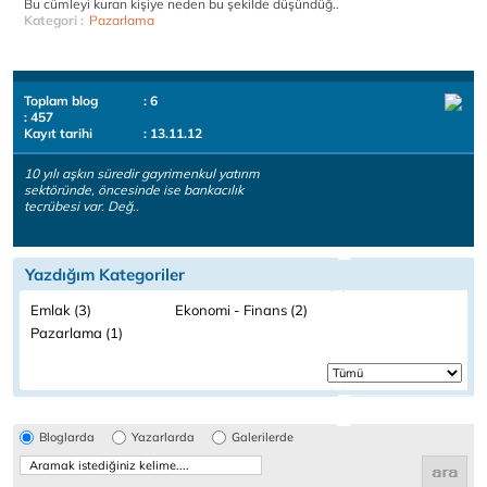
Bu cümleyi kuran kişiye neden bu şekilde düşündüğ..
Kategori :
Pazarlama
Toplam blog
: 6
: 457
Kayıt tarihi
: 13.11.12
10 yılı aşkın süredir gayrimenkul yatırım
sektöründe, öncesinde ise bankacılık
tecrübesi var. Değ..
Yazdığım Kategoriler
Emlak (3)
Ekonomi - Finans (2)
Pazarlama (1)
Bloglarda
Yazarlarda
Galerilerde