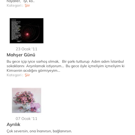
hayaller, İyi, kö..
Kategori :
Şiir
23 Ocak '11
Mahşer Günü
Bu gece içip iyice sarhoş olmak, Bir şarkı tutturup Adım adım İstanbul
sokaklarını Arşınlamak istiyorum… Bu gece öyle içmeliyim içmeliyim ki
Kimsenin acıdığını görmiyeyim...
Kategori :
Şiir
07 Ocak '11
Ayrılık
Çok seversin, ona İnanırsın, bağlanırsın.