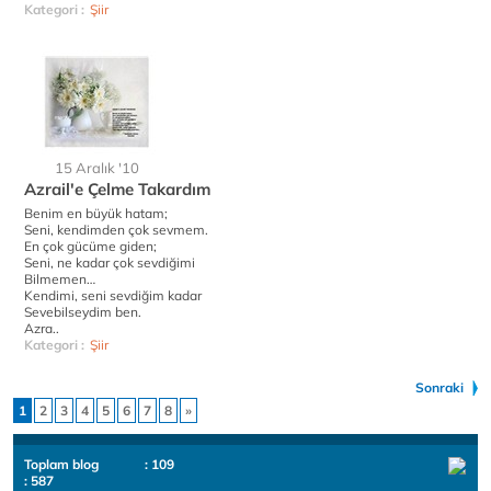
Kategori :
Şiir
15 Aralık '10
Azrail'e Çelme Takardım
Benim en büyük hatam;
Seni, kendimden çok sevmem.
En çok gücüme giden;
Seni, ne kadar çok sevdiğimi
Bilmemen…
Kendimi, seni sevdiğim kadar
Sevebilseydim ben.
Azra..
Kategori :
Şiir
Sonraki
1
2
3
4
5
6
7
8
»
Toplam blog
: 109
: 587