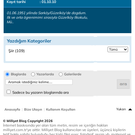
Kayıt tarihi
: 01.10.10
01.06.1951 yilinda Sarköy/Güzelköy'de dogdum.
Ilk ve orta ögrenimimi sirasiyla Güzelköy Ilkokulu,
Mü..
Yazdığım Kategoriler
Şiir (109)
Bloglarda
Yazarlarda
Galerilerde
Sadece bu yazarın bloglarında ara
|
|
Yukarı
Anasayfa
Bize Ulaşın
Kullanım Koşulları
© Milliyet Blog Copyright 2026
İnternet baskısında yer alan tüm metin, resim ve içeriğin hakları
milliyet.com.tr'ye aittir. Milliyet Blog kullanıcıları ve üyeleri, üçüncü kişilerin
telif hakkı sahibi bulunduğu her türlü fikri eser, fotoğraf, resim vb. materyal ve