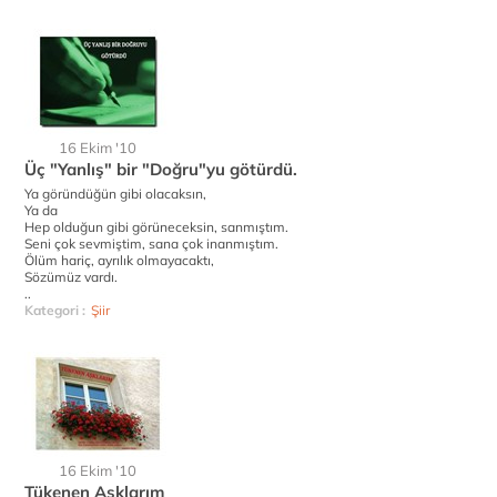
16 Ekim '10
Üç "Yanlış" bir "Doğru"yu götürdü.
Ya göründüğün gibi olacaksın,
Ya da
Hep olduğun gibi görüneceksin, sanmıştım.
Seni çok sevmiştim, sana çok inanmıştım.
Ölüm hariç, ayrılık olmayacaktı,
Sözümüz vardı.
..
Kategori :
Şiir
16 Ekim '10
Tükenen Aşklarım