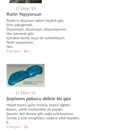
17 Ekim '10
Rutin Yaşıyorsun
Rodin’in düşünen adam heykeli gibi,
Elim şakağımda,
Düşünüyor, düşünüyor, düşünüyorum.
Her zamanki gibi;
İçimdeki benle, koyu bir sohbetteyim.
Rutin yaşıyorsun,
Sen..
Kategori :
Şiir
17 Ekim '10
Şaytanın pabucu delinir bir gün
Hayat bazen güler insana, bazen ağlatır.
Bazen, sahte mutluluklar da yaşatır.
Şaşırtır, deli divane gibi sağa sola koşturur.
Geride o eski sevgiliden, sadece yıkık hayaller,
E..
Kategori :
Şiir