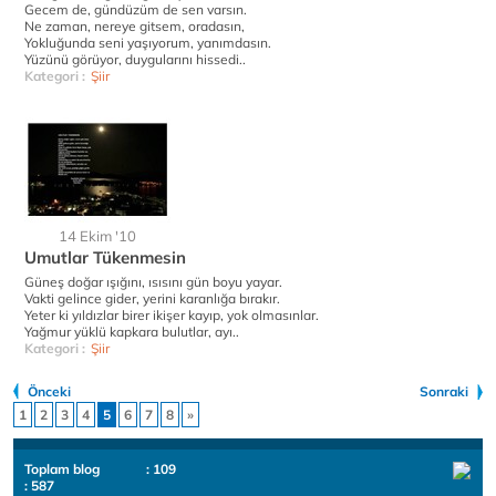
Gecem de, gündüzüm de sen varsın.
Ne zaman, nereye gitsem, oradasın,
Yokluğunda seni yaşıyorum, yanımdasın.
Yüzünü görüyor, duygularını hissedi..
Kategori :
Şiir
14 Ekim '10
Umutlar Tükenmesin
Güneş doğar ışığını, ısısını gün boyu yayar.
Vakti gelince gider, yerini karanlığa bırakır.
Yeter ki yıldızlar birer ikişer kayıp, yok olmasınlar.
Yağmur yüklü kapkara bulutlar, ayı..
Kategori :
Şiir
Önceki
Sonraki
1
2
3
4
5
6
7
8
»
Toplam blog
: 109
: 587