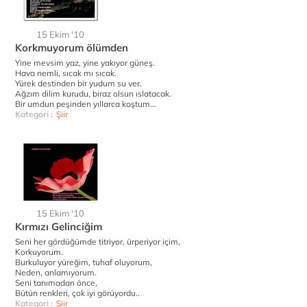
15 Ekim '10
Korkmuyorum ölümden
Yine mevsim yaz, yine yakıyor güneş.
Hava nemli, sıcak mı sıcak.
Yürek destinden bir yudum su ver.
Ağzım dilim kurudu, biraz olsun ıslatacak.
Bir umdun peşinden yıllarca koştum...
Kategori :
Şiir
15 Ekim '10
Kırmızı Gelinciğim
Seni her gördüğümde titriyor, ürperiyor içim,
Korkuyorum.
Burkuluyor yüreğim, tuhaf oluyorum,
Neden, anlamıyorum.
Seni tanımadan önce,
Bütün renkleri, çok iyi görüyordu..
Kategori :
Şiir