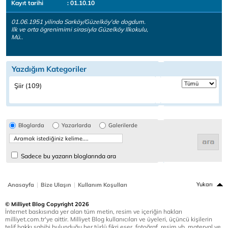
Kayıt tarihi
: 01.10.10
01.06.1951 yilinda Sarköy/Güzelköy'de dogdum.
Ilk ve orta ögrenimimi sirasiyla Güzelköy Ilkokulu,
Mü..
Yazdığım Kategoriler
Şiir (109)
Bloglarda
Yazarlarda
Galerilerde
Sadece bu yazarın bloglarında ara
|
|
Yukarı
Anasayfa
Bize Ulaşın
Kullanım Koşulları
© Milliyet Blog Copyright 2026
İnternet baskısında yer alan tüm metin, resim ve içeriğin hakları
milliyet.com.tr'ye aittir. Milliyet Blog kullanıcıları ve üyeleri, üçüncü kişilerin
telif hakkı sahibi bulunduğu her türlü fikri eser, fotoğraf, resim vb. materyal ve