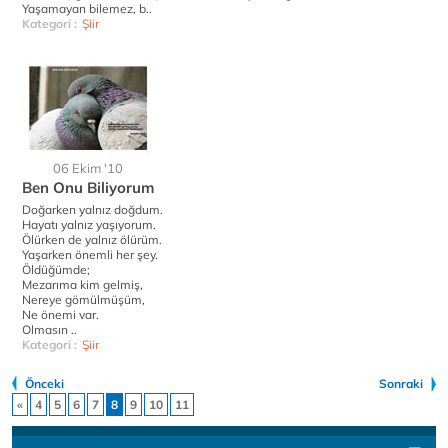
Yaşamayan bilemez, b..
Kategori :
Şiir
06 Ekim '10
Ben Onu Biliyorum
Doğarken yalnız doğdum.
Hayatı yalnız yaşıyorum.
Ölürken de yalnız ölürüm.
Yaşarken önemli her şey.
Öldüğümde;
Mezarıma kim gelmiş,
Nereye gömülmüşüm,
Ne önemi var.
Olmasın ..
Kategori :
Şiir
Önceki
Sonraki
«
4
5
6
7
8
9
10
11