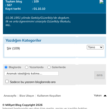
Toplam blog
: 109
: 587
Kayıt tarihi
: 01.10.10
01.06.1951 yilinda Sarköy/Güzelköy'de dogdum.
Ilk ve orta ögrenimimi sirasiyla Güzelköy Ilkokulu,
Mü..
Yazdığım Kategoriler
Şiir (109)
Bloglarda
Yazarlarda
Galerilerde
Sadece bu yazarın bloglarında ara
|
|
Yukarı
Anasayfa
Bize Ulaşın
Kullanım Koşulları
© Milliyet Blog Copyright 2026
İnternet baskısında yer alan tüm metin, resim ve içeriğin hakları