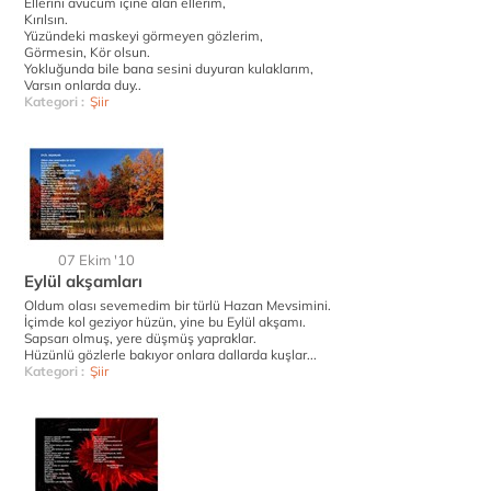
Ellerini avucum içine alan ellerim,
Kırılsın.
Yüzündeki maskeyi görmeyen gözlerim,
Görmesin, Kör olsun.
Yokluğunda bile bana sesini duyuran kulaklarım,
Varsın onlarda duy..
Kategori :
Şiir
07 Ekim '10
Eylül akşamları
Oldum olası sevemedim bir türlü Hazan Mevsimini.
İçimde kol geziyor hüzün, yine bu Eylül akşamı.
Sapsarı olmuş, yere düşmüş yapraklar.
Hüzünlü gözlerle bakıyor onlara dallarda kuşlar...
Kategori :
Şiir