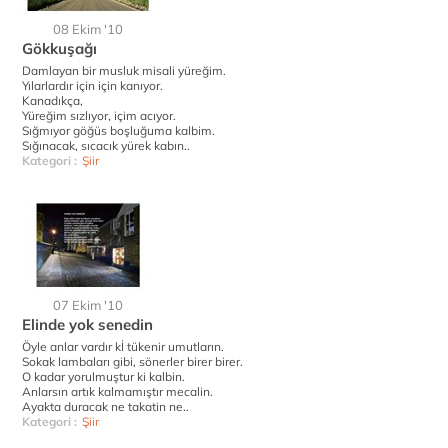
08 Ekim '10
Gökkuşağı
Damlayan bir musluk misali yüreğim.
Yılarlardır için için kanıyor.
Kanadıkça,
Yüreğim sızlıyor, içim acıyor.
Sığmıyor göğüs boşluğuma kalbim.
Sığınacak, sıcacık yürek kabın..
Kategori :
Şiir
07 Ekim '10
Elinde yok senedin
Öyle anlar vardır kİ tükenir umutların.
Sokak lambaları gibi, sönerler birer birer.
O kadar yorulmuştur ki kalbin.
Anlarsın artık kalmamıştır mecalin.
Ayakta duracak ne takatin ne..
Kategori :
Şiir