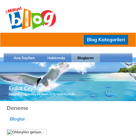
Blog Kategorileri
Ana Sayfam
Hakkımda
Bloglarım
Erdal Ceyhan
http://blog.milliyet.com.tr/erdalceyhan
Deneme
Bloglar