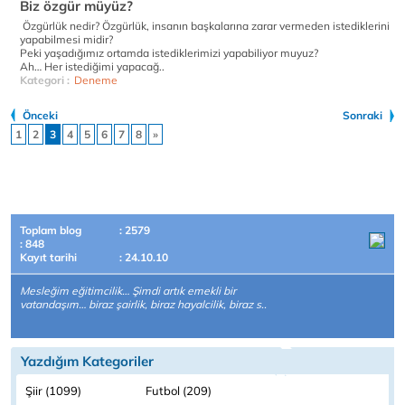
Biz özgür müyüz?
Özgürlük nedir? Özgürlük, insanın başkalarına zarar vermeden istediklerini
yapabilmesi midir?
Peki yaşadığımız ortamda istediklerimizi yapabiliyor muyuz?
Ah… Her istediğimi yapacağ..
Kategori :
Deneme
Önceki
Sonraki
1
2
3
4
5
6
7
8
»
Toplam blog
: 2579
: 848
Kayıt tarihi
: 24.10.10
Mesleğim eğitimcilik… Şimdi artık emekli bir
vatandaşım… biraz şairlik, biraz hayalcilik, biraz s..
Yazdığım Kategoriler
Şiir (1099)
Futbol (209)