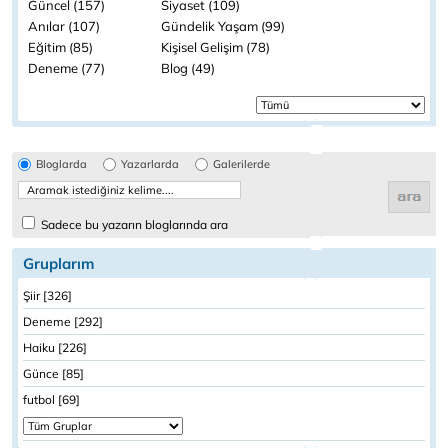
Güncel (157)
Siyaset (109)
Anılar (107)
Gündelik Yaşam (99)
Eğitim (85)
Kişisel Gelişim (78)
Deneme (77)
Blog (49)
Bloglarda
Yazarlarda
Galerilerde
Sadece bu yazarın bloglarında ara
Gruplarım
Şiir [326]
Deneme [292]
Haiku [226]
Günce [85]
futbol [69]