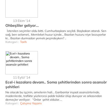
13 Ekim '14
Ohbeşliler geliyor...
İstenilen seçimler oldu bitti. Cumhurbaşkanı seçildi. Başbakan atandı. Sen
sağ, ben selamet.. Memleket huzur içinde… Bazıları huzuru niye bozuyorlar
ki… Bazıları durmadan yemek peşindeyken? ..
Kategori :
Tarih
11 Eylül '14
Ecel-i kazalara devam.. Soma şehitlerinden sonra asansör
şehitleri
Ne olacak bu işçinin, amelenin hali… Garibanlar inşaat asansörlerinde,
madenlerde, trafikte yüzlercesi paldır küldür ölüp duruyor ve arkasından
demeçler veriliyor: “Onlar şehit oldular....
Kategori :
Çalışma Yaşamı