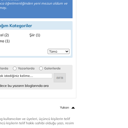
ca öğretmenliğinden yeni mezun oldum ve
may..
ığım Kategoriler
el (2)
Şiir (1)
ma (1)
glarda
Yazarlarda
Galerilerde
ece bu yazarın bloglarında ara
Yukarı
 kullanıcıları ve üyeleri, üçüncü kişilerin telif
cü kişilerin telif hakkı sahibi olduğu yazı, resim