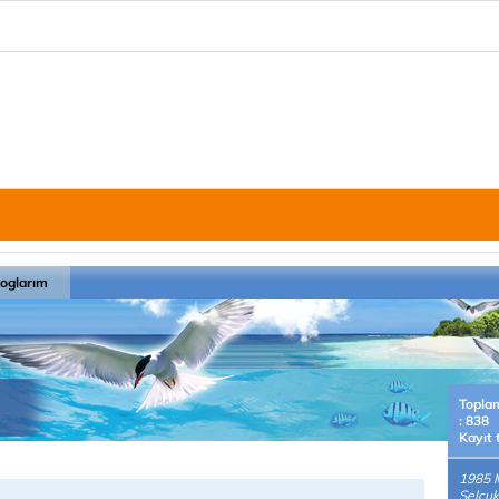
loglarım
Topla
: 838
Kayıt 
1985 
Selçuk