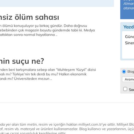
Alman
atana
siz ölüm sahası
in ölümü konuşuluyor şu birkaç gündür. Daha doğrusu
Yazd
m sebebinden çok magazin boyutu gündemde tabii ki. Medya
lattıktan sonra normal hayatlarına ..
Günc
Sine
nin suçu ne?
ünden beri tartışmalara sebep olan “Muhteşem Yüzyıl” dizisi
Blo
malı mı? Türkiye’nin tek derdi bu mu? Halkın ekonomik
landı mı? Üniversiteden mezun ..
Sad
a yer alan tüm metin, resim ve içeriğin hakları milliyet.com.tr'ye aittir. Milliyet Blog
af, resim vb. materyal ve ürünleri kullanamazlar. Blog kullanıcı ve yazarlarının, üçün
ki ve cezai sorumluluk kendilerine aittir.