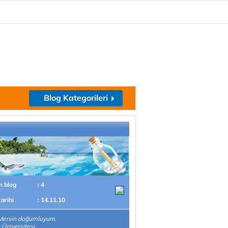
Blog Kategorileri
m blog
: 4
tarihi
: 14.11.10
Mersin doğumluyum.
 Üniversitesi