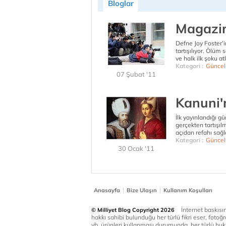
Bloglar
Magazin
Defne Joy Foster’
tartışılıyor. Ölü
ve halk ilk şoku at
Kategori :
Güncel
07 Şubat '11
Kanuni'
İlk yayınlandığı g
gerçekten tartışıl
açıdan refahı sağ
Kategori :
Güncel
30 Ocak '11
|
|
Anasayfa
Bize Ulaşın
Kullanım Koşulları
İnternet baskısınd
© Milliyet Blog Copyright 2026
hakkı sahibi bulunduğu her türlü fikri eser, fotoğr
vb. ürünleri kullanması durumunda, her türlü huku