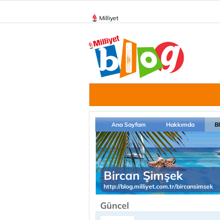
Milliyet
Ana Sayfam
Hakkımda
B
Bircan Şimşek
http://blog.milliyet.com.tr/bircansimsek
Güncel