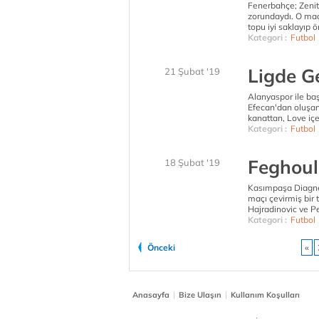
Fenerbahçe; Zenit
zorundaydı. O maç
topu iyi saklayıp ö
Kategori :
Futbol
Ligde Ge
21 Şubat '19
Alanyaspor ile ba
Efecan'dan oluşan 
kanattan, Love iç
Kategori :
Futbol
Feghouli
18 Şubat '19
Kasımpaşa Diagne,
maçı çevirmiş bir 
Hajradinovic ve Pe
Kategori :
Futbol
Önceki
«
|
|
Anasayfa
Bize Ulaşın
Kullanım Koşulları