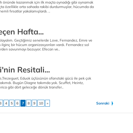
h önünde kazanmak için ilk maçta oynadığı gibi oynamak
ta özellikle orta sahada rakibi durdurmuşlar, hücumda da
nemli fırsatlar yakalamışlardı. ..
çen Hafta...
şlayalım. Geçtiğimiz senelerde Love, Fernandez, Emre ve
ilginç bir hücum organizasyonları vardı. Fernandez sol
erden savunmayı bozuyor; Efecan ve..
'nin Resitali...
Trezeguet, Eduok üçlüsünün ofanstaki gücü ile pek çok
takımdı. Bugün Diagne takımda yok. Scuffet, Heintz,
rica gibi dört geleceğe dönük transfer..
3
4
5
6
7
8
9
10
»
Sonraki