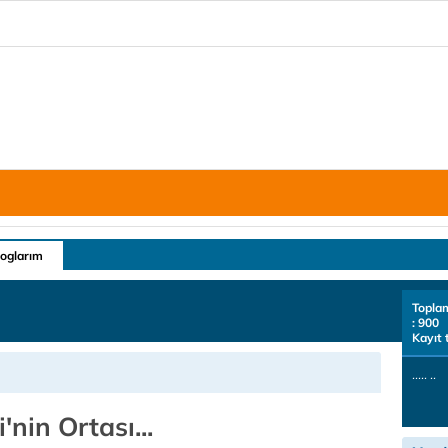
loglarım
Topla
: 900
Kayıt 
..... ..
'nin Ortası...