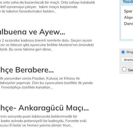
Yazd
 de orta saha da kazanılacak bir maçtı. Orta sahayı kalabalık
ektif oynamaya çalışan takım maçın başlarında
Spor
 iki takımın forvetlerinden beklen..
Alışv
Dans
albuena ve Ayew...
n 2 sezondur kadrosu önemli isimlerle dolu. Geçen sezon
iz ve Maicon gibi oyuncular birlikte Muslera'nın önündeki
ardı. Bu sene takıma geri döne..
Blo
hçe Berabere...
Sad
ilk yarısından sonra Pazdan, Kulusiç ve Kitsiou ile
akviyeler yapmıştı. Dün bu oyunculara özellikle ilk yarıda
 Fenerbahçe özellikle kanatları ..
hçe- Ankaragücü Maçı...
rının sonunda puan tablosunda beklenmedik bir
 kadro aslında potansiyelli bir kadroydu. Forvette eski
ncusu El kebir ve hemen yanına alınan Youn..