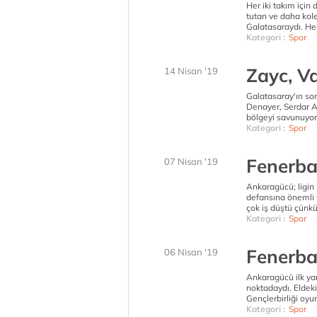
Her iki takım için
tutan ve daha kol
Galatasaraydı. Her
Kategori :
Spor
Zayc, V
14 Nisan '19
Galatasaray'ın so
Denayer, Serdar Az
bölgeyi savunuyorl
Kategori :
Spor
Fenerba
07 Nisan '19
Ankaragücü; ligin 
defansına önemli t
çok iş düştü çünkü
Kategori :
Spor
Fenerba
06 Nisan '19
Ankaragücü ilk ya
noktadaydı. Eldeki
Gençlerbirliği oyu
Kategori :
Spor