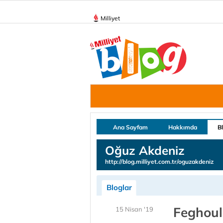
Milliyet
Ana Sayfam
Hakkımda
B
Oğuz Akdeniz
http://blog.milliyet.com.tr/oguzakdeniz
Bloglar
Feghouli
15 Nisan '19