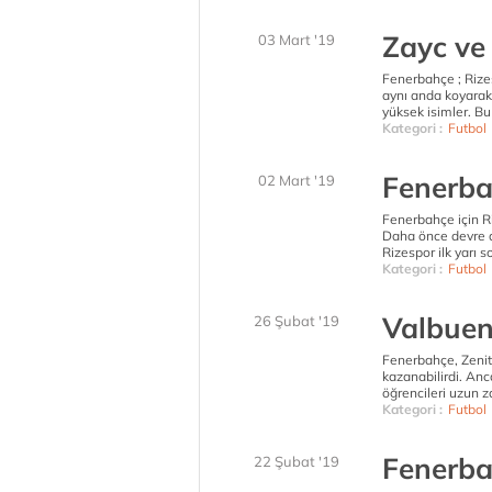
Zayc ve 
03 Mart '19
Fenerbahçe ; Rize
aynı anda koyarak 
yüksek isimler. B
Kategori :
Futbol
Fenerbah
02 Mart '19
Fenerbahçe için R
Daha önce devre ar
Rizespor ilk yarı 
Kategori :
Futbol
Valbuen
26 Şubat '19
Fenerbahçe, Zenit
kazanabilirdi. Anc
öğrencileri uzun z
Kategori :
Futbol
Fenerbah
22 Şubat '19