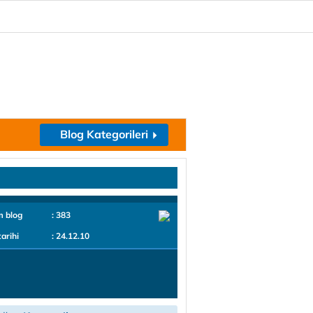
Blog Kategorileri
m blog
: 383
tarihi
: 24.12.10