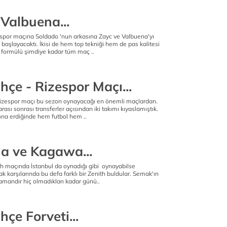
Valbuena...
spor maçına Soldado 'nun arkasına Zayc ve Valbuena'yı
başlayacaktı. İkisi de hem top tekniği hem de pas kalitesi
u formülü şimdiye kadar tüm maç ..
çe - Rizespor Maçı...
izespor maçı bu sezon oynayacağı en önemli maçlardan.
ası sonrası transferler açısından iki takımı kıyaslamıştık.
sona erdiğinde hem futbol hem ..
a ve Kagawa...
h maçında İstanbul da oynadığı gibi oynayabilse
ak karşılarında bu defa farklı bir Zenith buldular. Semak'ın
amandır hiç olmadıkları kadar günü..
çe Forveti...