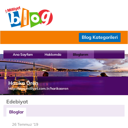
Blog Kategorileri
Ana Sayfam
Hakkımda
Bloglarım
Harika Ören
http://blog.milliyet.com.tr/harikaoren
Edebiyat
Bloglar
26 Temmuz '19