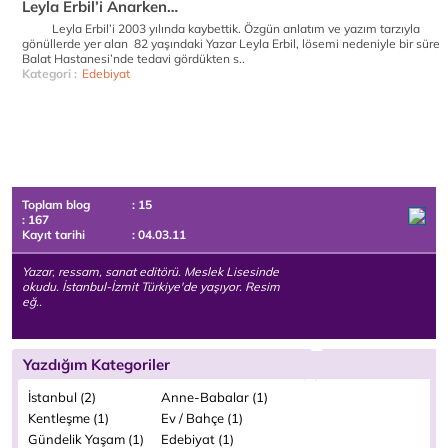
Leyla Erbil’i Anarken…
Leyla Erbil’i 2003 yılında kaybettik. Özgün anlatım ve yazım tarzıyla
gönüllerde yer alan 82 yaşındaki Yazar Leyla Erbil, lösemi nedeniyle bir süre
Balat Hastanesi’nde tedavi gördükten s..
Kategori :
Edebiyat
Toplam blog
: 15
: 167
Kayıt tarihi
: 04.03.11
Yazar, ressam, sanat editörü. Meslek Lisesinde
okudu. İstanbul-İzmit Türkiye'de yaşıyor. Resim
eğ..
Yazdığım Kategoriler
İstanbul (2)
Anne-Babalar (1)
Kentleşme (1)
Ev / Bahçe (1)
Gündelik Yaşam (1)
Edebiyat (1)