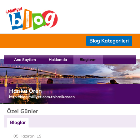
Blog Kategorileri
Ana Sayfam
Hakkımda
Bloglarım
Harika Ören
http://blog.milliyet.com.tr/harikaoren
Özel Günler
Bloglar
05 Haziran '19