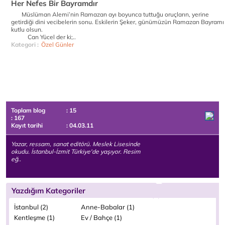
Her Nefes Bir Bayramdır
Müslüman Alemi’nin Ramazan ayı boyunca tuttuğu oruçların, yerine
getirdiği dini vecibelerin sonu. Eskilerin Şeker, günümüzün Ramazan Bayramı
kutlu olsun.
Can Yücel der ki;..
Kategori :
Özel Günler
Toplam blog
: 15
: 167
Kayıt tarihi
: 04.03.11
Yazar, ressam, sanat editörü. Meslek Lisesinde
okudu. İstanbul-İzmit Türkiye'de yaşıyor. Resim
eğ..
Yazdığım Kategoriler
İstanbul (2)
Anne-Babalar (1)
Kentleşme (1)
Ev / Bahçe (1)