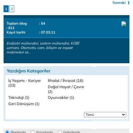
Sonraki
1
2
Toplam blog
: 54
: 811
Kayıt tarihi
: 07.03.11
Endüstri mühendisi, sistem mühendisi, KOBİ
uzmanı. Otomotiv, cam, bilişim ve inşaat
makineleri se..
Yazdığım Kategoriler
İş Yaşamı - Kariyer
İthalat / İhracat (16)
(33)
Doğal Hayat / Çevre
(2)
Teknoloji (1)
Oyuncaklar (1)
Geri Dönüşüm (1)
Bloglarda
Yazarlarda
Galerilerde