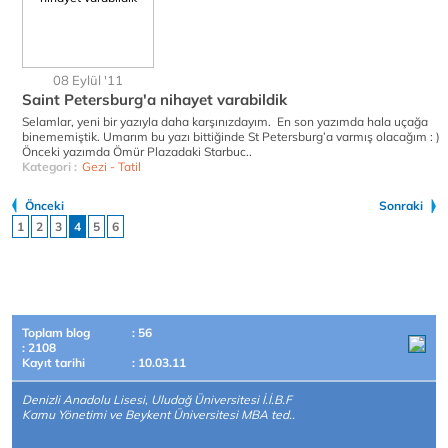
08 Eylül '11
Saint Petersburg'a nihayet varabildik
Selamlar, yeni bir yazıyla daha karşınızdayım. En son yazımda hala uçağa
binememiştik. Umarım bu yazı bittiğinde St Petersburg’a varmış olacağım : )
Önceki yazımda Ömür Plazadaki Starbuc..
Kategori :
Gezi - Tatil
Önceki
Sonraki
1
2
3
4
5
6
Toplam blog
: 56
: 2108
Kayıt tarihi
: 10.03.11
Denizli Anadolu Lisesi, Uludağ Üniversitesi İ.İ.B.F
Kamu Yönetimi ve Beykent Üniversitesi MBA ted..