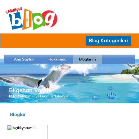
Blog Kategorileri
Ana Sayfam
Hakkımda
Bloglarım
Bilgehan Varol
http://blog.milliyet.com.tr/bilgeyle
Bloglar