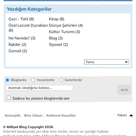
Yazdığım Kategoriler
Gezi - Tatil (8)
Kitap (8)
Özel Lezzet Durakları
Dünya Şehirleri (4)
(6)
Kültür Turizmi (3)
Ne Nerede? (3)
Blog (3)
İlişkiler (2)
Siyaset (2)
Güncel (2)
Bloglarda
Yazarlarda
Galerilerde
Sadece bu yazarın bloglarında ara
|
|
Yukarı
Anasayfa
Bize Ulaşın
Kullanım Koşulları
© Milliyet Blog Copyright 2026
İnternet baskısında yer alan tüm metin, resim ve içeriğin hakları
milliyet.com.tr'ye aittir. Milliyet Blog kullanıcıları ve üyeleri, üçüncü kişilerin