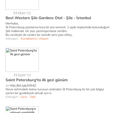
03 Ekim '11
Best Western Şile Gardens Otel - Şile - İstanbul
Merhaba,
St Petersburg yazılarına kısa bir ara vererek 1 aydır toplantıda bulunduğum
Şile hakkında bir yazı yazmaya karar verdim.
Bu vesileyle de neden bir süredir yeni yazı ekley..
Kategori :
Konaklama / Ulaşım
15 Eylül '11
Saint Petersburg'ta ilk gezi günüm
>> http://bit.ly/p3OK6Z
Neva nehrindeki tekne turunun ardından St Petersburg ile bir çok bilgiyi
içeren bir guidebook almak için k..
Kategori :
Gezi - Tatil