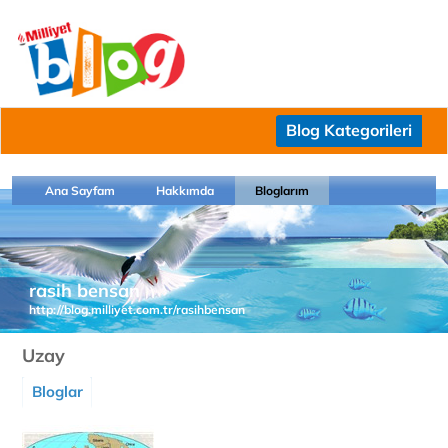
Blog Kategorileri
Ana Sayfam
Hakkımda
Bloglarım
rasih bensan
http://blog.milliyet.com.tr/rasihbensan
Uzay
Bloglar