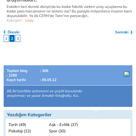
Eskiden beri denirki dünya'da bu kadar fakirlik varken uzay uçuşlarına bu
kadar para harcamanın ne anlamı var? Bu parayla milyonlarca insanın karnı
doyurulabilir. Ya da CERN'de Tanrı'nın parçacığın..
Kategori :
Uzay
Önceki
Sonraki
1
2
3
Toplam blog
: 368
: 2280
Kayıt tarihi
: 05.05.12
BİLİM özellikle astronomi ve çeşitli konularda
araştırmacı ve yazar Amatör fotoğrafçı, Ka..
Yazdığım Kategoriler
Tarih (49)
Aşk - Evlilik (37)
Psikoloji (32)
Spor (30)