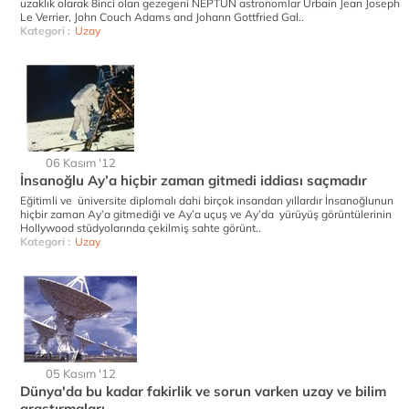
uzaklık olarak 8inci olan gezegeni NEPTÜN astronomlar Urbain Jean Joseph
Le Verrier, John Couch Adams and Johann Gottfried Gal..
Kategori :
Uzay
06 Kasım '12
İnsanoğlu Ay’a hiçbir zaman gitmedi iddiası saçmadır
Eğitimli ve üniversite diplomalı dahi birçok insandan yıllardır İnsanoğlunun
hiçbir zaman Ay’a gitmediği ve Ay’a uçuş ve Ay’da yürüyüş görüntülerinin
Hollywood stüdyolarında çekilmiş sahte görünt..
Kategori :
Uzay
05 Kasım '12
Dünya'da bu kadar fakirlik ve sorun varken uzay ve bilim
araştırmaları..