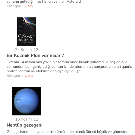
sonunu getirdiğini ve her an yeni bir Asteroid..
Kategori :
Uzay
24 Kasım '12
Bir Kozmik Plan var mıdır ?
Evrenin 14 milyar yıla yakın bir zaman önce büyük patlama ile başladığı o
zamandan beri genişlediği zaman içinde atomun alt parçacıkları olan quark,
proton, nötron ve elektronların ayrı ayrı oluştu..
Kategori :
Uzay
16 Kasım '12
Neptün gezegeni
Güneş sisteminin çap olarak 4üncü kütle olarak 3üncü büyük ve güneşten