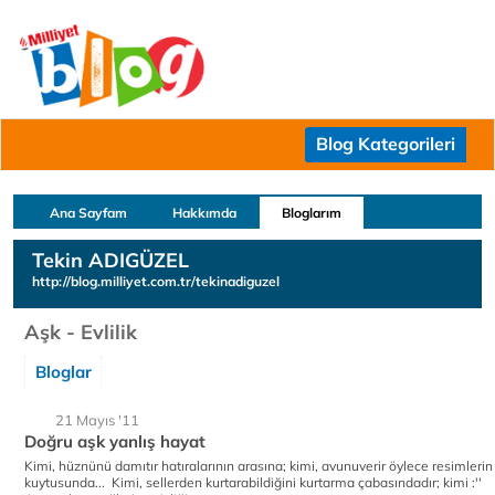
Blog Kategorileri
Ana Sayfam
Hakkımda
Bloglarım
Tekin ADIGÜZEL
http://blog.milliyet.com.tr/tekinadiguzel
Aşk - Evlilik
Bloglar
21 Mayıs '11
Doğru aşk yanlış hayat
Kimi, hüznünü damıtır hatıralarının arasına; kimi, avunuverir öylece resimlerin
kuytusunda... Kimi, sellerden kurtarabildiğini kurtarma çabasındadır; kimi :''