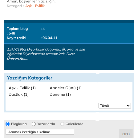
Aman, boşver''lerin acizliğin..
Kategori :
Aşk - Evlilik
Toplam blog
: 4
: 548
Kayıt tarihi
: 06.04.11
13/07/1982 Diyarbakır doğumlu. İlk,orta ve lise
eğitimini Diyarbakır'da tamamladı. Dicle
Üniversites..
Yazdığım Kategoriler
Aşk - Evlilik (1)
Anneler Günü (1)
Dostluk (1)
Deneme (1)
Bloglarda
Yazarlarda
Galerilerde