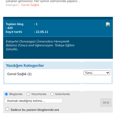
çalışkan görünürüz. Her işimizi zamanında yaparız. ..
Kategori :
Genel Sağlık
Toplam blog
: 1
: 420
Kayıt tarihi
: 22.05.11
Eskişehir Osmangazi Üniversitesi Hemşirelik
Bölümü 3'üncü sınıf öğrencisiyim. Türkiye Eğitim
Gönüllü..
Yazdığım Kategoriler
Genel Sağlık (1)
Bloglarda
Yazarlarda
Galerilerde
Sadece bu yazarın bloglarında ara