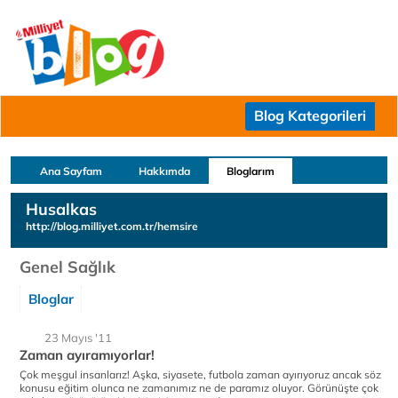
Blog Kategorileri
Ana Sayfam
Hakkımda
Bloglarım
Husalkas
http://blog.milliyet.com.tr/hemsire
Genel Sağlık
Bloglar
23 Mayıs '11
Zaman ayıramıyorlar!
Çok meşgul insanlarız! Aşka, siyasete, futbola zaman ayırıyoruz ancak söz
konusu eğitim olunca ne zamanımız ne de paramız oluyor. Görünüşte çok