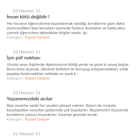
03 Haziran '11
İnsan kötü değildir !
Her hocanın öğrencilerine kazandırmak istediği, kendilerine göre daha
önemsedikleri bazı konuların üzerinde fazlaca durdukları ve hatta altını
çizerek öğrencilere aktardıkları bilgiler vardır. İşt..
Kategori :
Kişisel Gelişim
02 Haziran '11
İşin püf noktası
Uluslar arası ilişkilerde diplomasinin bittiği yerde ne yazık ki savaş başlar.
Bunu biraz açarsak, ülkelerin birbirleri ile konuşup anlaşamadıkları, ortak
paydayı bulamadıkları noktada ne yazık k..
Kategori :
Kişisel Gelişim
02 Haziran '11
Yaşamımızdaki acılar
Bazı insanlar vardır her şeyden şikayet ederler. Bazen de insanlar
karşılaştıkları sorunları gözlerinde çok büyütürler. Büyütmeleri ölçüsünde
kendilerini çaresiz hissederler. İnsanlar genelde kendi..
Kategori :
Kişisel Gelişim
01 Haziran '11