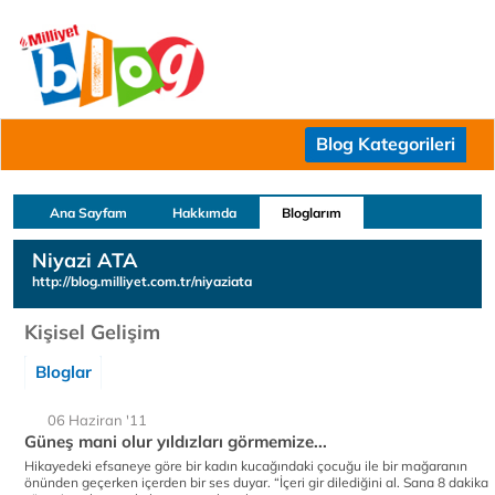
Blog Kategorileri
Ana Sayfam
Hakkımda
Bloglarım
Niyazi ATA
http://blog.milliyet.com.tr/niyaziata
Kişisel Gelişim
Bloglar
06 Haziran '11
Güneş mani olur yıldızları görmemize...
Hikayedeki efsaneye göre bir kadın kucağındaki çocuğu ile bir mağaranın
önünden geçerken içerden bir ses duyar. “İçeri gir dilediğini al. Sana 8 dakika