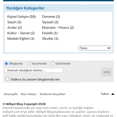
Yazdığım Kategoriler
Kişisel Gelişim (59)
Deneme (3)
Seçim (2)
Siyaset (2)
Anılar (2)
Ekonomi - Finans (2)
Kültür - Sanat (2)
Felsefe (1)
Mesleki Eğitim (1)
Okullar (1)
Bloglarda
Yazarlarda
Galerilerde
Sadece bu yazarın bloglarında ara
|
|
Yukarı
Anasayfa
Bize Ulaşın
Kullanım Koşulları
© Milliyet Blog Copyright 2026
İnternet baskısında yer alan tüm metin, resim ve içeriğin hakları
milliyet.com.tr'ye aittir. Milliyet Blog kullanıcıları ve üyeleri, üçüncü kişilerin
telif hakkı sahibi bulunduğu her türlü fikri eser, fotoğraf, resim vb. materyal ve