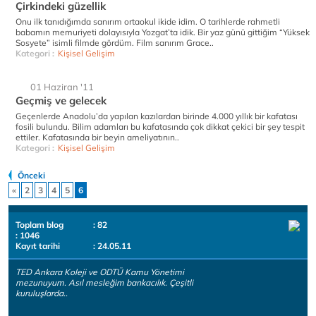
Çirkindeki güzellik
Onu ilk tanıdığımda sanırım ortaokul ikide idim. O tarihlerde rahmetli
babamın memuriyeti dolayısıyla Yozgat’ta idik. Bir yaz günü gittiğim “Yüksek
Sosyete” isimli filmde gördüm. Film sanırım Grace..
Kategori :
Kişisel Gelişim
01 Haziran '11
Geçmiş ve gelecek
Geçenlerde Anadolu’da yapılan kazılardan birinde 4.000 yıllık bir kafatası
fosili bulundu. Bilim adamları bu kafatasında çok dikkat çekici bir şey tespit
ettiler. Kafatasında bir beyin ameliyatının..
Kategori :
Kişisel Gelişim
Önceki
«
2
3
4
5
6
Toplam blog
: 82
: 1046
Kayıt tarihi
: 24.05.11
TED Ankara Koleji ve ODTÜ Kamu Yönetimi
mezunuyum. Asıl mesleğim bankacılık. Çeşitli
kuruluşlarda..