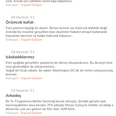
süre. Ancak sen çıktıktan sonra kapı kapanaca..
Kategori :
Kişisel Gelişim
04 Haziran '11
Örümcek kafalı
Evet yazımın başlığı bir deyim. Benim konum ise örümcek kafalılık değil.
Aslında biz insanlar gerçekten bazı deyimleri hakaret amaçlı kullanarak
hayvanlar alemine ne kadar haksızlık ediyoruz ..
Kategori :
Kişisel Gelişim
04 Haziran '11
Iskaladıklarımız
Evet aşağıda gerçekten yaşanmış bir deney okuyacaksınız. Bu deneyin bize
neyi gösterdiğini de izleyeceksiniz…
Soğuk bir Ocak sabahı, bir adam Washington DC'de bir metro istasyonunda,
kemanl..
Kategori :
Kişisel Gelişim
03 Haziran '11
Arkadaş
Bir Tv. Programına Melike Demirağ konuk olmuştu. Şimdiki gençler pek
tanımayabilirler ama kendisi 70’li yıllarda Yılmaz Güney’le birlikte rol aldığı o
dönemler çok ses getiren bir film olan “ARKADA..
Kategori :
Kişisel Gelişim