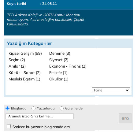
Kayıt tarihi
: 24.05.11
TED Ankara Koleji ve ODTÜ Kamu Yönetimi
mezunuyum. Asıl mesleğim bankacılık. Çeşitli
kuruluşlarda..
Yazdığım Kategoriler
Kişisel Gelişim (59)
Deneme (3)
Seçim (2)
Siyaset (2)
Anılar (2)
Ekonomi - Finans (2)
Kültür - Sanat (2)
Felsefe (1)
Mesleki Eğitim (1)
Okullar (1)
Bloglarda
Yazarlarda
Galerilerde
Sadece bu yazarın bloglarında ara