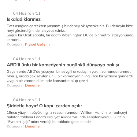
04 Haziran '11
Iskaladıklarımız
Evet aşağıda gerçekten yaşanmış bir deney okuyacaksınız. Bu deneyin bize
neyi gösterdiğini de izleyeceksiniz…
Soğuk bir Ocak sabahı, bir adam Washington DC'de bir metro istasyonunda,
kemanl..
Kategori :
Kişisel Gelişim
04 Haziran '11
ABD'li ünlü bir komedyenin bugünkü dünyaya bakışı
Geçenlerde ABD’de yaşayan bir sevgili arkadaşım yakın zamanda rahmetli
olmuş, orada çok sevilen ünlü bir komedyenin İngilizce bir yazısını gönderdi.
Uygun bir zaman diliminde konsantre olup çeviri..
Kategori :
Deneme
04 Haziran '11
Şiddetle hayır! O kapı içerden açılır
19ncu yüzyılın büyük İngiliz ressamlarından William Hunt’ın, bir bahçeyi
anlatan tablosu Londra Kraliyet Akademisi’nde sergileniyordu. Hunt’ın
“Evrenin Işığı” adını verdiği bu tabloda gece elinde ..
Kategori :
Deneme