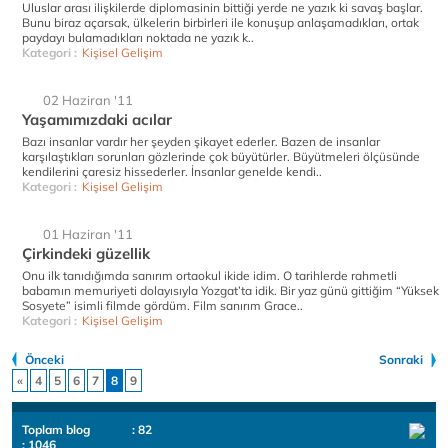
Uluslar arası ilişkilerde diplomasinin bittiği yerde ne yazık ki savaş başlar.
Bunu biraz açarsak, ülkelerin birbirleri ile konuşup anlaşamadıkları, ortak
paydayı bulamadıkları noktada ne yazık k..
Kategori :
Kişisel Gelişim
02 Haziran '11
Yaşamımızdaki acılar
Bazı insanlar vardır her şeyden şikayet ederler. Bazen de insanlar
karşılaştıkları sorunları gözlerinde çok büyütürler. Büyütmeleri ölçüsünde
kendilerini çaresiz hissederler. İnsanlar genelde kendi..
Kategori :
Kişisel Gelişim
01 Haziran '11
Çirkindeki güzellik
Onu ilk tanıdığımda sanırım ortaokul ikide idim. O tarihlerde rahmetli
babamın memuriyeti dolayısıyla Yozgat’ta idik. Bir yaz günü gittiğim “Yüksek
Sosyete” isimli filmde gördüm. Film sanırım Grace..
Kategori :
Kişisel Gelişim
Önceki
Sonraki
«
4
5
6
7
8
9
Toplam blog
: 82
: 1046