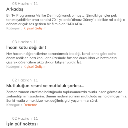
03 Haziran '11
Arkadaş
Bir Tv. Programına Melike Demirağ konuk olmuştu. Şimdiki gençler pek
tanımayabilirler ama kendisi 70’li yıllarda Yılmaz Güney’le birlikte rol aldığı o
dönemler çok ses getiren bir film olan “ARKADA..
Kategori :
Kişisel Gelişim
03 Haziran '11
İnsan kötü değildir !
Her hocanın öğrencilerine kazandırmak istediği, kendilerine göre daha
önemsedikleri bazı konuların üzerinde fazlaca durdukları ve hatta altını
çizerek öğrencilere aktardıkları bilgiler vardır. İşt..
Kategori :
Kişisel Gelişim
02 Haziran '11
Mutluluğun resmi ve mutluluk şarkısı...
Zaman zaman etrafıma baktığımda toplumumuzda mutlu insan görmekte
zorlandığımı hissederim. Bunun nedeni sanırım mutluluğa aşina olmayışımız.
Sanki mutlu olmak bize hak değilmiş gibi yaşamımızı sürd..
Kategori :
Deneme
02 Haziran '11
İşin püf noktası