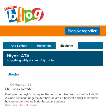
Blog Kategorileri
Ana Sayfam
Hakkımda
Bloglarım
Niyazi ATA
http://blog.milliyet.com.tr/niyaziata
Bloglar
04 Haziran '11
Örümcek kafalı
Evet yazımın başlığı bir deyim. Benim konum ise örümcek kafalılık değil.
Aslında biz insanlar gerçekten bazı deyimleri hakaret amaçlı kullanarak
hayvanlar alemine ne kadar haksızlık ediyoruz ..
Kategori :
Kişisel Gelişim