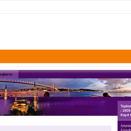
loglarım
Topla
: 1605
Kayıt 
İstan
İçimde