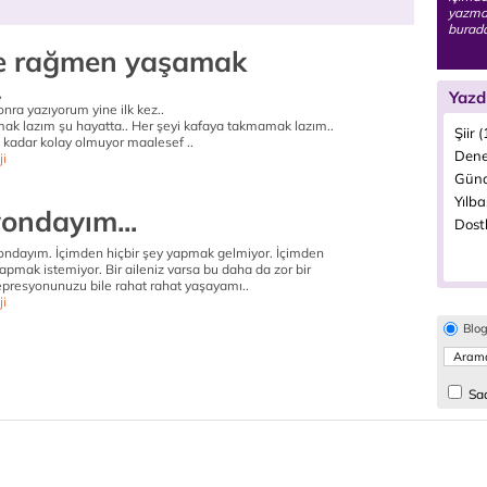
yazmak
burada
e rağmen yaşamak
,
Yazd
nra yazıyorum yine ilk kez..
k lazım şu hayatta.. Her şeyi kafaya takmamak lazım..
Şiir 
kadar kolay olmuyor maalesef ..
Dene
ji
Günd
Yılba
ondayım...
Dostl
ondayım. İçimden hiçbir şey yapmak gelmiyor. İçimden
apmak istemiyor. Bir aileniz varsa bu daha da zor bir
presyonunuzu bile rahat rahat yaşayamı..
ji
Blo
Sad