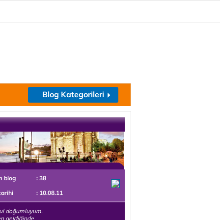
Blog Kategorileri
m blog
: 38
tarihi
: 10.08.11
bul doğumluyum.
n geldiğinde