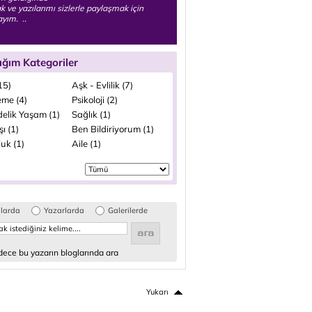
 ve yazılarımı sizlerle paylaşmak için
yım. ..
ığım Kategoriler
(15)
Aşk - Evlilik (7)
me (4)
Psikoloji (2)
elik Yaşam (1)
Sağlık (1)
şı (1)
Ben Bildiriyorum (1)
uk (1)
Aile (1)
glarda
Yazarlarda
Galerilerde
ece bu yazarın bloglarında ara
Yukarı