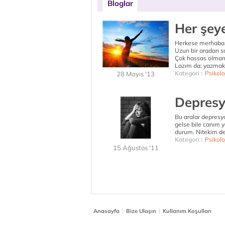
Bloglar
Her şey
Herkese merhaba
Uzun bir aradan so
Çok hassas olmama
Lazım da; yazmak 
Kategori :
Psikolo
28 Mayıs '13
Depresy
Bu aralar depresy
gelse bile canım y
durum. Nitekim de
Kategori :
Psikolo
15 Ağustos '11
|
|
Anasayfa
Bize Ulaşın
Kullanım Koşulları