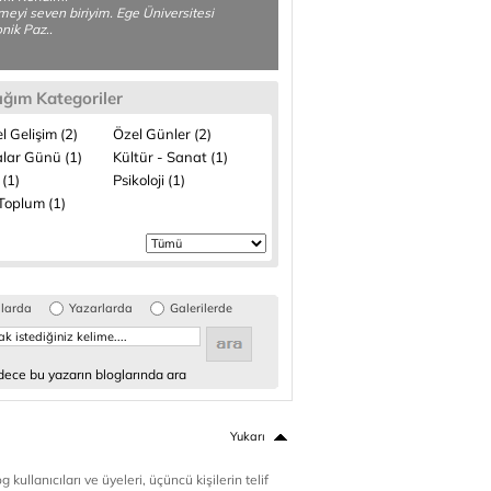
meyi seven biriyim. Ege Üniversitesi
onik Paz..
ığım Kategoriler
el Gelişim (2)
Özel Günler (2)
lar Günü (1)
Kültür - Sanat (1)
 (1)
Psikoloji (1)
 Toplum (1)
glarda
Yazarlarda
Galerilerde
ece bu yazarın bloglarında ara
Yukarı
 kullanıcıları ve üyeleri, üçüncü kişilerin telif