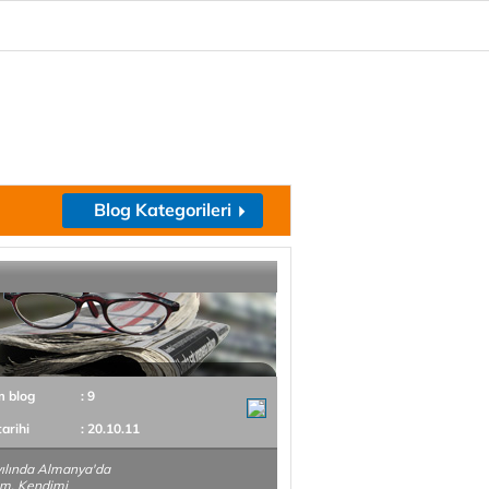
Blog Kategorileri
m blog
: 9
tarihi
: 20.10.11
ılında Almanya'da
m. Kendimi