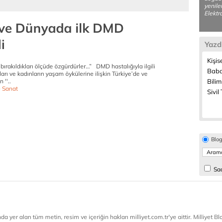
yenile
Elektr
 ve Dünyada ilk DMD
i
Yazd
Kişis
 bırakıldıkları ölçüde özgürdürler…” DMD hastalığıyla ilgili
Baba
arı ve kadınların yaşam öykülerine ilişkin Türkiye’de ve
 ''..
Bilim
- Sanat
Sivil
Blo
Sad
a yer alan tüm metin, resim ve içeriğin hakları milliyet.com.tr'ye aittir. Milliyet Blog