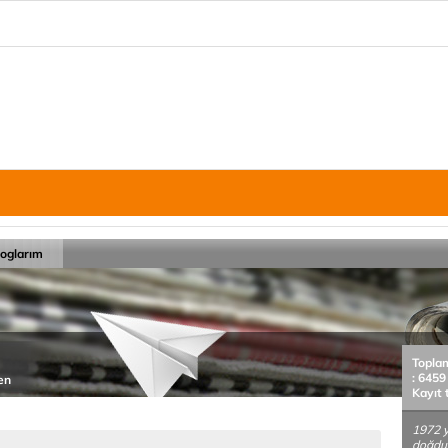
loglarım
Topla
: 6459
en
Kayıt 
1972 y
doğdu