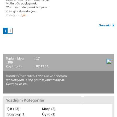
Mutluluğu paylaşmak
O'nun yerinde olmak istiyorum
Kale gibi duvarla çev..
Kategori :
Şiir
Sonraki
1
2
Toplam blog
: 17
: 159
Kayıt tarihi
: 07.12.11
İstanbul Üniversitesi Latin Dili ve Edebiyatı
mezunuyum. Kitâp çevirisi yapmaktayım.
Okumak ve ya..
Yazdığım Kategoriler
Şiir (13)
Kitap (2)
Sosyoloji (1)
Öykü (1)