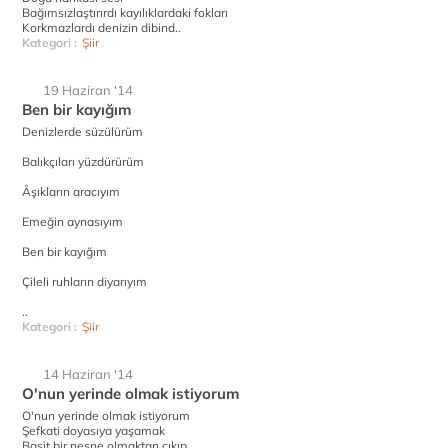
Bağımsızlaştırırdı kayılıklardaki fokları
Korkmazlardı denizin dibind..
Kategori :
Şiir
19 Haziran '14
Ben bir kayığım
Denizlerde süzülürüm
Balıkçıları yüzdürürüm
Âşıkların aracıyım
Emeğin aynasıyım
Ben bir kayığım
Çileli ruhların diyarıyım
..
Kategori :
Şiir
14 Haziran '14
O'nun yerinde olmak istiyorum
O'nun yerinde olmak istiyorum
Şefkati doyasıya yaşamak
Basit bir nesne olmaktan çıkıp