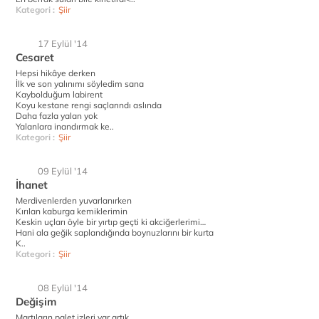
Kategori :
Şiir
17 Eylül '14
Cesaret
Hepsi hikâye derken
İlk ve son yalınımı söyledim sana
Kaybolduğum labirent
Koyu kestane rengi saçlarındı aslında
Daha fazla yalan yok
Yalanlara inandırmak ke..
Kategori :
Şiir
09 Eylül '14
İhanet
Merdivenlerden yuvarlanırken
Kırılan kaburga kemiklerimin
Keskin uçları öyle bir yırtıp geçti ki akciğerlerimi…
Hani ala geğik saplandığında boynuzlarını bir kurta
K..
Kategori :
Şiir
08 Eylül '14
Değişim
Martıların palet izleri var artık