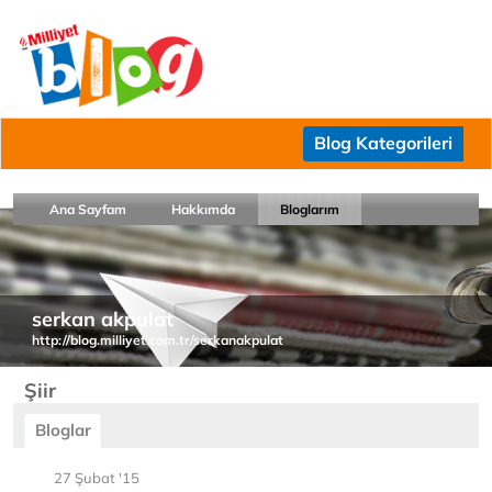
Blog Kategorileri
Ana Sayfam
Hakkımda
Bloglarım
serkan akpulat
http://blog.milliyet.com.tr/serkanakpulat
Şiir
Bloglar
27 Şubat '15