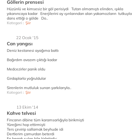
Göllerin prensesi
Hüzünlü ve kimsesiz bir göl perisiydi Tutan olmamıştı elinden, ışıkla
yıkanıncaya kadar Enerjilerini ay ışınlarından alan yakamozların tutkuyla
dans ettiği o gölde Do..
Kategori :
Şiir
22 Ocak '15
Can yangısı
Deniz kestanesi ayağıma battı
Bağırdım avazım çıktığı kadar
Medcezirler panik oldu
Girdaplarla yoğruldular
Sirenlerin mutluluk sunan şarkılarıyla..
Kategori :
Şiir
13 Ekim '14
Kahve telvesi
Fincanın dibine tüm karamsarlığıyla birikmişti
Yüreğimi hop ettirmişti
Ters çevirip sallamak beyhude idi
Dertlerim çamurdan beterdi
En berrak suları bile kirletirdi<..