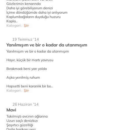
Gözlerimin kenarında
Daha iyi görebiliyorum denizi
İçime döndüğümde daha iyi anlıyorum
Kaplumbağaların duyduğu huzuru
Kapla..
Kategori :
Şiir
19 Temmuz '14
Yanılmışım ve bir o kadar da utanmışım
Yanılmışım ve bir o kadar da utanmışım
Hayır, küçük bir martı yavrusu
Bırakmadı beni yarı yolda
Aşka yenilmiş ruhum
Hapsetti beni karanlık bir bo..
Kategori :
Şiir
26 Haziran '14
Mavi
Takılmıştı avcının ağlarına
Uzun saçlı denizkızı
Şaşırtıcı güzelliği
Doğa harikası sesi