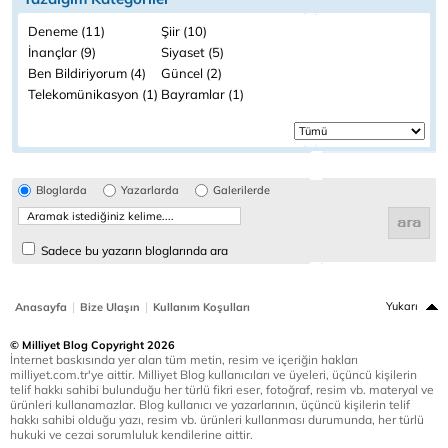
Deneme (11)
Şiir (10)
İnançlar (9)
Siyaset (5)
Ben Bildiriyorum (4)
Güncel (2)
Telekomünikasyon (1)
Bayramlar (1)
Bloglarda
Yazarlarda
Galerilerde
Sadece bu yazarın bloglarında ara
|
|
Yukarı
Anasayfa
Bize Ulaşın
Kullanım Koşulları
© Milliyet Blog Copyright 2026
İnternet baskısında yer alan tüm metin, resim ve içeriğin hakları
milliyet.com.tr'ye aittir. Milliyet Blog kullanıcıları ve üyeleri, üçüncü kişilerin
telif hakkı sahibi bulunduğu her türlü fikri eser, fotoğraf, resim vb. materyal ve
ürünleri kullanamazlar. Blog kullanıcı ve yazarlarının, üçüncü kişilerin telif
hakkı sahibi olduğu yazı, resim vb. ürünleri kullanması durumunda, her türlü
hukuki ve cezai sorumluluk kendilerine aittir.