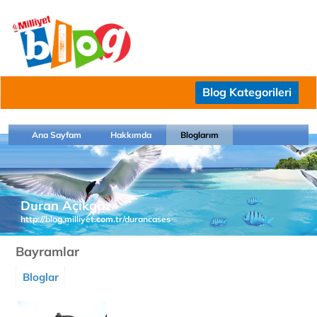
Blog Kategorileri
Ana Sayfam
Hakkımda
Bloglarım
Duran Açıkgöz
http://blog.milliyet.com.tr/durancases
Bayramlar
Bloglar