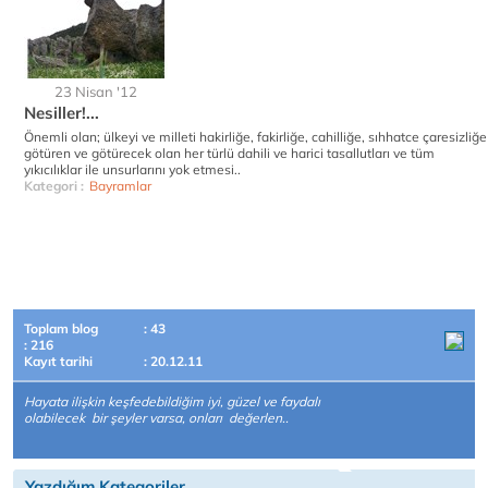
23 Nisan '12
Nesiller!...
Önemli olan; ülkeyi ve milleti hakirliğe, fakirliğe, cahilliğe, sıhhatce çaresizliğe
götüren ve götürecek olan her türlü dahili ve harici tasallutları ve tüm
yıkıcılıklar ile unsurlarını yok etmesi..
Kategori :
Bayramlar
Toplam blog
: 43
: 216
Kayıt tarihi
: 20.12.11
Hayata ilişkin keşfedebildiğim iyi, güzel ve faydalı
olabilecek bir şeyler varsa, onları değerlen..
Yazdığım Kategoriler