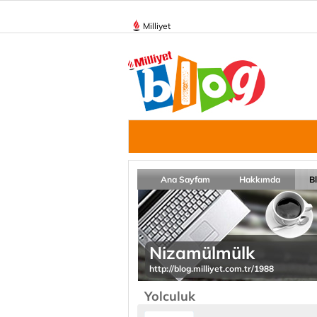
Milliyet
Ana Sayfam
Hakkımda
B
Nizamülmülk
http://blog.milliyet.com.tr/1988
Yolculuk