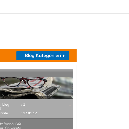
Blog Kategorileri
m blog
: 1
7
tarihi
: 17.01.12
e İstanbul'da
. Üniversite