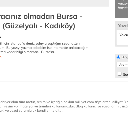
mezunu
hayatı 
racınız olmadan Bursa -
 (Güzelyalı - Kadıköy)
Yazd
.
Yolcu
ili için İstanbul'a deniz yoluyla yaptığım seyahatten
um. Bu yazıyı yazma sebebim ise internette anlatacağım
teri kadar bilgi olmaması. Bursa'nı..
k
Blo
Sad
a yer alan tüm metin, resim ve içeriğin hakları milliyet.com.tr'ye aittir. Milliyet Blog
af, resim vb. materyal ve ürünleri kullanamazlar. Blog kullanıcı ve yazarlarının, üçün
ki ve cezai sorumluluk kendilerine aittir.