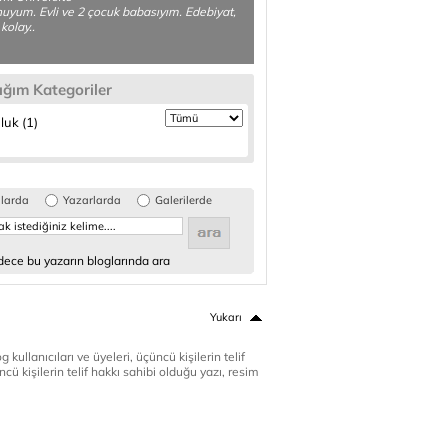
yum. Evli ve 2 çocuk babasıyım. Edebiyat,
kolay..
ığım Kategoriler
luk (1)
glarda
Yazarlarda
Galerilerde
ece bu yazarın bloglarında ara
Yukarı
 kullanıcıları ve üyeleri, üçüncü kişilerin telif
cü kişilerin telif hakkı sahibi olduğu yazı, resim