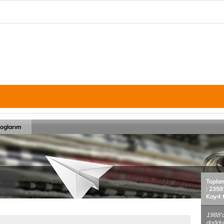
loglarım
Topla
: 2359
Kayıt 
1988'd
doğdum