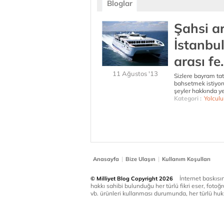
Bloglar
Şahsi a
İstanbul
arası fe.
11 Ağustos '13
Sizlere bayram tat
bahsetmek istiyor
şeyler hakkında ye
Kategori :
Yolculu
|
|
Anasayfa
Bize Ulaşın
Kullanım Koşulları
İnternet baskısınd
© Milliyet Blog Copyright 2026
hakkı sahibi bulunduğu her türlü fikri eser, fotoğr
vb. ürünleri kullanması durumunda, her türlü huku