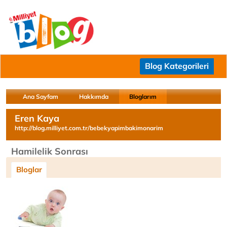
Blog Kategorileri
Ana Sayfam
Hakkımda
Bloglarım
Eren Kaya
http://blog.milliyet.com.tr/bebekyapimbakimonarim
Hamilelik Sonrası
Bloglar