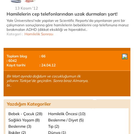
13 Kasım '12
Hamilelerin cep telefonlarından uzak durmaları şart!
Yale Üniversitesi'nde yapılan ve Scientific Reports'da yayınlanan yeni bir
çalışmanın sonuçlarına göre hamilelerin bebeklerini cep telefonuna maruz
bırakmaları ADHD (dikkat eksikliği ve hiperaktivi..
Kategori :
Hamilelik Sonrası
Toplam blog
: 66
: 6042
Kayıt tarihi
: 24.04.12
Bir Mart ayında doğdum ve cocukluğumun ilk
yıllarını Türkiye'de geçirdim. Sonra biraz Almanya,
bi..
Yazdığım Kategoriler
Bebek - Çocuk (28)
Hamilelik Öncesi (10)
Sağlıklı Yaşam (8)
Beslenme / Diyet (5)
Beslenme (3)
Tıp (2)
İlişkiler (2)
Dünya (1)