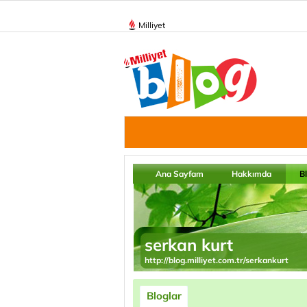
Milliyet
Ana Sayfam
Hakkımda
B
serkan kurt
http://blog.milliyet.com.tr/serkankurt
Bloglar