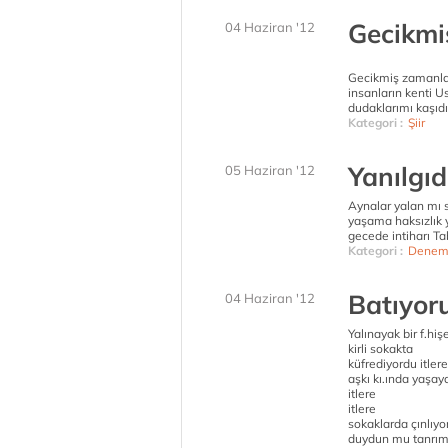
Gecikmi
04 Haziran '12
Gecikmiş zamanlar
insanların kenti 
dudaklarımı kaşıdı
Kategori :
Şiir
Yanılgıd
05 Haziran '12
Aynalar yalan mı 
yaşama haksızlık y
gecede intiharı T
Kategori :
Denem
Batıyor
04 Haziran '12
Yalınayak bir f.hi
kirli sokakta
küfrediyordu itlere
aşkı kı.ında yaşaya
itlere
itlere
sokaklarda çınlıyo
duydun mu tanrım