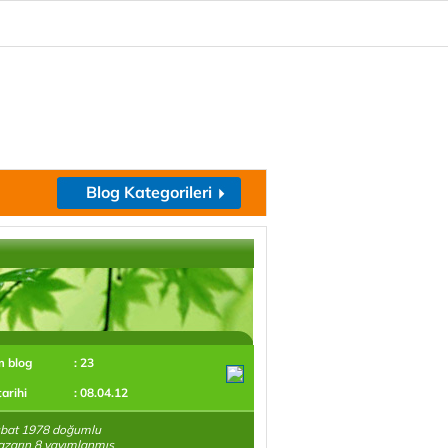
Blog Kategorileri
m blog
: 23
tarihi
: 08.04.12
bat 1978 doğumlu
azarın 8 yayımlanmış