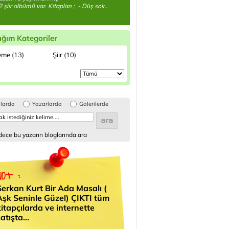
2 şiir albümü var. Kitapları ; - Düş sok..
ığım Kategoriler
me (13)
Şiir (10)
glarda
Yazarlarda
Galerilerde
ece bu yazarın bloglarında ara
Serkan Kurt Bir Ada Masalı (
Aşk Seninle Güzel) ÇIKTI tüm
kitapçılarda ve internette
atışta...