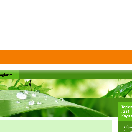
loglarım
Topla
: 224
Kayıt 
14 şu
olan y