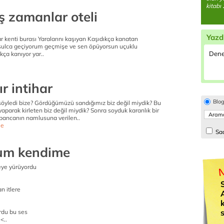
kitabı 
ş zamanlar oteli
Yazd
 kenti burası Yaralarını kaşıyan Kaşıdıkça kanatan
Usulca geçiyorum geçmişe ve sen öpüyorsun uçuklu
Dene
kça kanıyor yar..
ır intihar
Blo
söyledi bize? Gördüğümüzü sandığımız biz değil miydik? Bu
aparak kirleten biz değil miydik? Sonra soyduk karanlık bir
abancanın namlusuna verilen..
e
Sad
um kendime
şeye yürüyordu
n itlere
s
rdu bu ses
<..