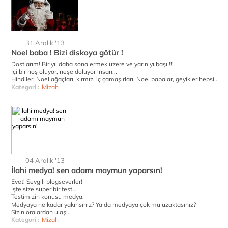
31 Aralık '13
Noel baba ! Bizi diskoya götür !
Dostlarım! Bir yıl daha sona ermek üzere ve yarın yılbaşı !!!
İçi bir hoş oluyor, neşe doluyor insan...
Hindiler, Noel ağaçları, kırmızı iç çamaşırları, Noel babalar, geyikler hepsi..
Kategori :
Mizah
04 Aralık '13
İlahi medya! sen adamı maymun yaparsın!
Evet! Sevgili blogseverler!
İşte size süper bir test...
Testimizin konusu medya.
Medyaya ne kadar yakınsınız? Ya da medyaya çok mu uzaktasınız?
Sizin oralardan ulaşı..
Kategori :
Mizah