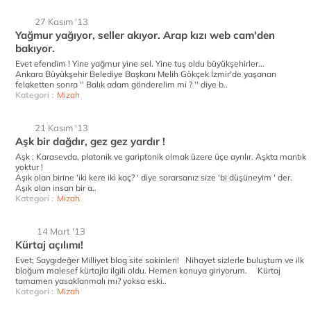
27 Kasım '13
Yağmur yağıyor, seller akıyor. Arap kızı web cam'den
bakıyor.
Evet efendim ! Yine yağmur yine sel. Yine tuş oldu büyükşehirler...
Ankara Büyükşehir Belediye Başkanı Melih Gökçek İzmir'de yaşanan
felaketten sonra '' Balık adam gönderelim mi ? '' diye b..
Kategori :
Mizah
21 Kasım '13
Aşk bir dağdır, gez gez yardır !
Aşk ; Karasevda, platonik ve gariptonik olmak üzere üçe ayrılır. Aşkta mantık
yoktur !
Aşık olan birine 'iki kere iki kaç? ' diye sorarsanız size 'bi düşüneyim ' der.
Aşık olan insan bir a..
Kategori :
Mizah
14 Mart '13
Kürtaj açılımı!
Evet; Saygıdeğer Milliyet blog site sakinleri! Nihayet sizlerle buluştum ve ilk
bloğum malesef kürtajla ilgili oldu. Hemen konuya giriyorum. Kürtaj
tamamen yasaklanmalı mı? yoksa eski..
Kategori :
Mizah