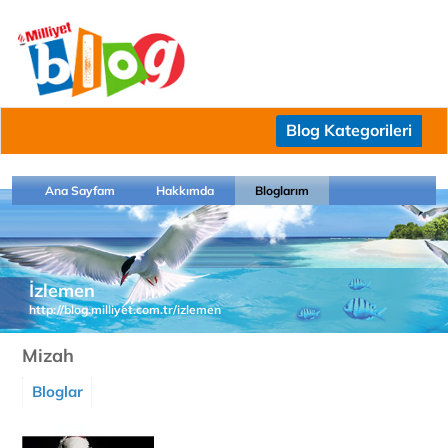
Blog Kategorileri
Ana Sayfam
Hakkımda
Bloglarım
İzlemen
http://blog.milliyet.com.tr/izlemen
Mizah
Bloglar