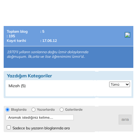
Toplam blog
: 5
: 195
Kayıt tarihi
: 17.06.12
1970'li yılların sonlarına doğru İzmir dolaylarında
doğmuşum. İlk,orta ve lise öğrenimimi İzmir'd..
Yazdığım Kategoriler
Mizah (5)
Bloglarda
Yazarlarda
Galerilerde
Sadece bu yazarın bloglarında ara