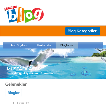
Blog Kategorileri
Ana Sayfam
Hakkımda
Bloglarım
MUSTAFA ACER
http://blog.milliyet.com.tr/musacer
Gelenekler
Bloglar
13 Ekim '13