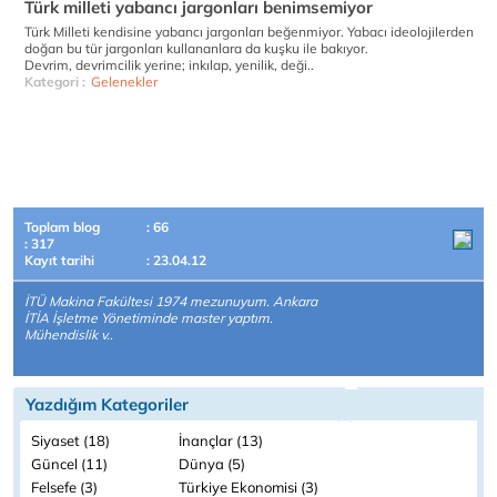
Türk milleti yabancı jargonları benimsemiyor
Türk Milleti kendisine yabancı jargonları beğenmiyor. Yabacı ideolojilerden
doğan bu tür jargonları kullananlara da kuşku ile bakıyor.
Devrim, devrimcilik yerine; inkılap, yenilik, deği..
Kategori :
Gelenekler
Toplam blog
: 66
: 317
Kayıt tarihi
: 23.04.12
İTÜ Makina Fakültesi 1974 mezunuyum. Ankara
İTİA İşletme Yönetiminde master yaptım.
Mühendislik v..
Yazdığım Kategoriler
Siyaset (18)
İnançlar (13)
Güncel (11)
Dünya (5)
Felsefe (3)
Türkiye Ekonomisi (3)