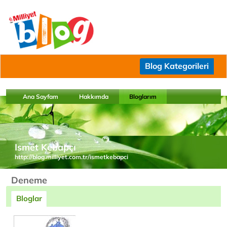
Blog Kategorileri
Ana Sayfam
Hakkımda
Bloglarım
Ismet Kebapçı
http://blog.milliyet.com.tr/ismetkebapci
Deneme
Bloglar