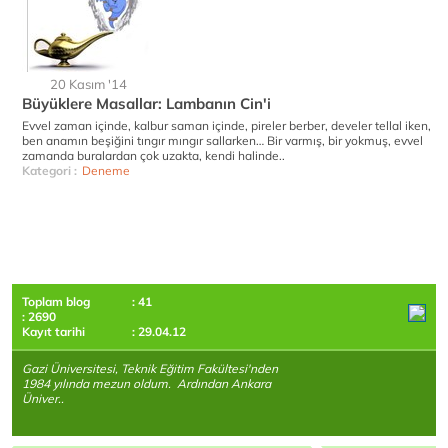
20 Kasım '14
Büyüklere Masallar: Lambanın Cin'i
Evvel zaman içinde, kalbur saman içinde, pireler berber, develer tellal iken,
ben anamın beşiğini tıngır mıngır sallarken… Bir varmış, bir yokmuş, evvel
zamanda buralardan çok uzakta, kendi halinde..
Kategori :
Deneme
Toplam blog
: 41
: 2690
Kayıt tarihi
: 29.04.12
Gazi Üniversitesi, Teknik Eğitim Fakültesi'nden
1984 yılında mezun oldum. Ardından Ankara
Üniver..