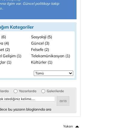
rına ilgim var. Güncel politikayı takip
u..
ığım Kategoriler
 (6)
Sosyoloji (5)
a (4)
Güncel (3)
et (2)
Felsefe (2)
el Gelişim (1)
Telekomünikasyon (1)
lar (1)
Kültürler (1)
glarda
Yazarlarda
Galerilerde
ece bu yazarın bloglarında ara
Yukarı