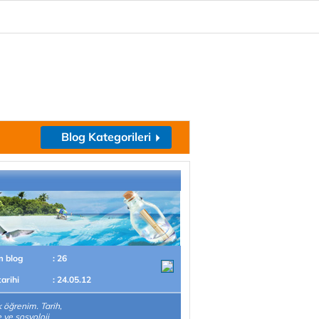
Blog Kategorileri
m blog
: 26
tarihi
: 24.05.12
 öğrenim. Tarih,
e ve sosyoloji