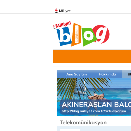
Milliyet
Ana Sayfam
Hakkımda
B
AKINERASLAN BALC
http://blog.milliyet.com.tr/aktuelyorum
Telekomünikasyon