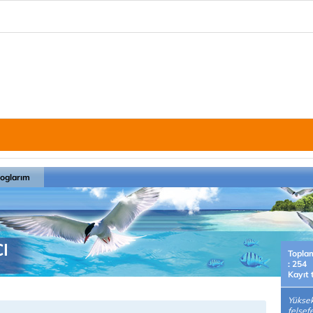
loglarım
I
Topla
: 254
Kayıt 
Yüksek
felsef