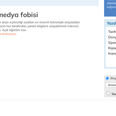
alanla
ediyor
medya fobisi
r arası eşitsizliği azaltan en önemli teknolojik araçlardan
Yazd
anın her tarafından yararlı bilgilere ulaşabilmek internet
. Açık öğretim lise..
Tarih
münikasyon
Düny
Siyas
Kişis
İnanç
Blo
Sad