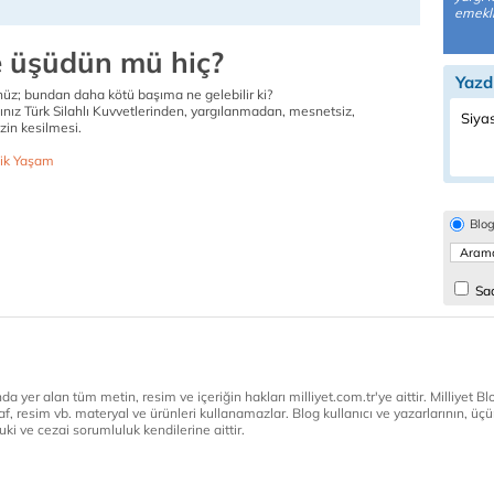
emekli
 üşüdün mü hiç?
Yazd
z; bundan daha kötü başıma ne gelebilir ki?
ğınız Türk Silahlı Kuvvetlerinden, yargılanmadan, mesnetsiz,
Siyas
izin kesilmesi.
ik Yaşam
Blo
Sad
a yer alan tüm metin, resim ve içeriğin hakları milliyet.com.tr'ye aittir. Milliyet Blog
af, resim vb. materyal ve ürünleri kullanamazlar. Blog kullanıcı ve yazarlarının, üçün
ki ve cezai sorumluluk kendilerine aittir.