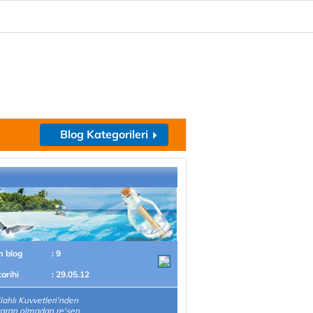
Blog Kategorileri
m blog
: 9
tarihi
: 29.05.12
ilahlı Kuvvetleri'nden
kararı olmadan re'sen