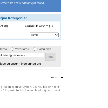
 edilen ve özlük hakları için müca..
ığım Kategoriler
et (8)
Gündelik Yaşam (1)
glarda
Yazarlarda
Galerilerde
ece bu yazarın bloglarında ara
Yukarı
 kullanıcıları ve üyeleri, üçüncü kişilerin telif
cü kişilerin telif hakkı sahibi olduğu yazı, resim