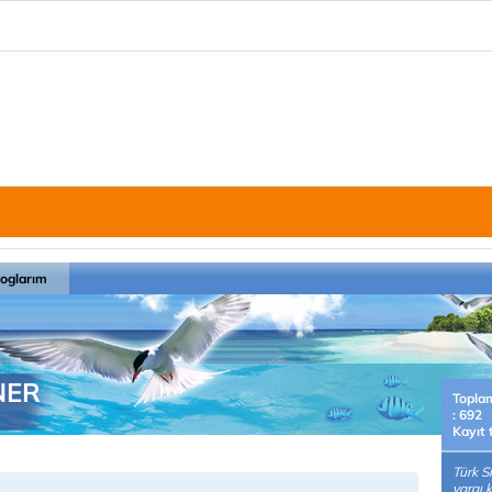
loglarım
NER
Topla
: 692
Kayıt 
Türk S
yargı 