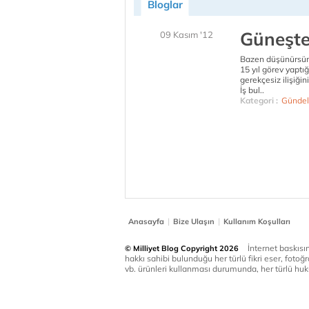
Bloglar
Güneşte
09 Kasım '12
Bazen düşünürsünü
15 yıl görev yaptı
gerekçesiz ilişiğin
İş bul..
Kategori :
Gündel
|
|
Anasayfa
Bize Ulaşın
Kullanım Koşulları
İnternet baskısınd
© Milliyet Blog Copyright 2026
hakkı sahibi bulunduğu her türlü fikri eser, fotoğr
vb. ürünleri kullanması durumunda, her türlü huku