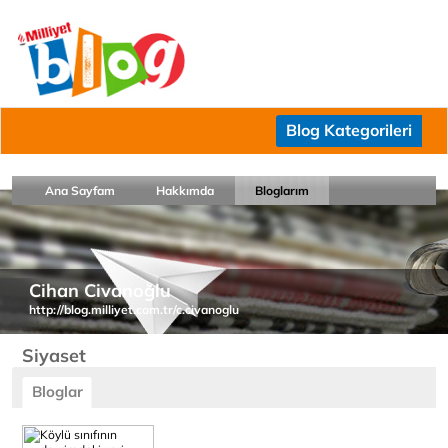
Blog Kategorileri
Ana Sayfam
Hakkımda
Bloglarım
Cihan Civanoğlu
http://blog.milliyet.com.tr/c.civanoglu
Siyaset
Bloglar