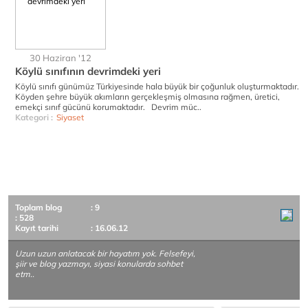
30 Haziran '12
Köylü sınıfının devrimdeki yeri
Köylü sınıfı günümüz Türkiyesinde hala büyük bir çoğunluk oluşturmaktadır.
Köyden şehre büyük akımların gerçekleşmiş olmasına rağmen, üretici,
emekçi sınıf gücünü korumaktadır. Devrim müc..
Kategori :
Siyaset
Toplam blog
: 9
: 528
Kayıt tarihi
: 16.06.12
Uzun uzun anlatacak bir hayatım yok. Felsefeyi,
şiir ve blog yazmayı, siyasi konularda sohbet
etm..