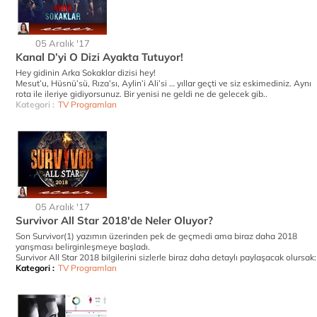
05 Aralık '17
Kanal D’yi O Dizi Ayakta Tutuyor!
Hey gidinin Arka Sokaklar dizisi hey!
Mesut’u, Hüsnü’sü, Rıza’sı, Aylin’i Ali’si … yıllar geçti ve siz eskimediniz. Aynı
rota ile ileriye gidiyorsunuz. Bir yenisi ne geldi ne de gelecek gib..
Kategori :
TV Programları
05 Aralık '17
Survivor All Star 2018'de Neler Oluyor?
Son Survivor(1) yazımın üzerinden pek de geçmedi ama biraz daha 2018
yarışması belirginleşmeye başladı.
Survivor All Star 2018 bilgilerini sizlerle biraz daha detaylı paylaşacak olursak:
Kategori :
TV Programları