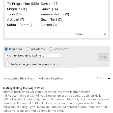
TV Programları (668)
Burçlar (23)
Magazin (18)
Güncel (16)
Tarih (16)
Yemek - Mutfak (9)
Astroloji (7)
Gezi - Tatil (7)
Kültür - Sanat (7)
Sinema (3)
Bloglarda
Yazarlarda
Galerilerde
Sadece bu yazarın bloglarında ara
|
|
Yukarı
Anasayfa
Bize Ulaşın
Kullanım Koşulları
© Milliyet Blog Copyright 2026
İnternet baskısında yer alan tüm metin, resim ve içeriğin hakları
milliyet.com.tr'ye aittir. Milliyet Blog kullanıcıları ve üyeleri, üçüncü kişilerin
telif hakkı sahibi bulunduğu her türlü fikri eser, fotoğraf, resim vb. materyal ve
ürünleri kullanamazlar. Blog kullanıcı ve yazarlarının, üçüncü kişilerin telif
hakkı sahibi olduğu yazı, resim vb. ürünleri kullanması durumunda, her türlü
hukuki ve cezai sorumluluk kendilerine aittir.