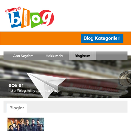
Blog Kategorileri
Ana Sayfam
Hakkımda
Bloglarım
ece er
http://blog.milliyet.com.tr/eceer
Bloglar