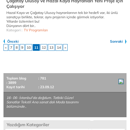
Çağatay Ulusoy ve Hazal Kaya Hayranları Yeni Proje İçin
Çalışıyor
Hazal Kaya ve Çağatay Ulusoy hayranlarının tek bir hedefi var, iki ünlü
sanatçıyı birlikte, tekrar, aynı projenin içinde görmek istiyorlar.
Yıllardır özlemleri bu!
Dünyanın dört bir..
Kategori :
TV Programları
Önceki
Sonraki
«
7
8
9
10
11
12
13
14
»
Toplam blog
: 781
: 3899
Kayıt tarihi
: 23.09.12
16- 06- İstanbul'da doğdum. Tatbiki Güzel
Sanatlar Tekstil Ana sanat dalı Moda tasarımı
bölümünde..
Yazdığım Kategoriler