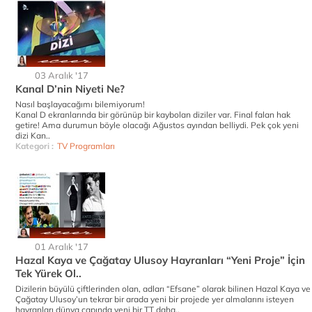
03 Aralık '17
Kanal D’nin Niyeti Ne?
Nasıl başlayacağımı bilemiyorum!
Kanal D ekranlarında bir görünüp bir kaybolan diziler var. Final falan hak
getire! Ama durumun böyle olacağı Ağustos ayından belliydi. Pek çok yeni
dizi Kan..
Kategori :
TV Programları
01 Aralık '17
Hazal Kaya ve Çağatay Ulusoy Hayranları “Yeni Proje” İçin
Tek Yürek Ol..
Dizilerin büyülü çiftlerinden olan, adları “Efsane” olarak bilinen Hazal Kaya ve
Çağatay Ulusoy’un tekrar bir arada yeni bir projede yer almalarını isteyen
hayranları dünya çapında yeni bir TT daha..