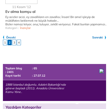
11 Kasım '12
Ev alma komşu al
Ey acizler acizi, ey zavallıların en zavallısı; İnsan! Bir amel işleyip de
mükâfatını beklemek ne büyük hatadır…
Bizler namaz kılıyor, oruç tutuyor, zekât veriyoruz. Fakat bunları yapmamızı..
Kategori :
İnançlar
Önceki
Sonraki
1
2
3
4
Toplam blog
: 65
: 2401
Kayıt tarihi
: 27.07.12
1988 İstanbul doğumlu. Adalet Bakanlığı'nda
göreve başladı (2011). Anadolu Üniversitesi
Kamu Yöne..
Yazdığım Kategoriler