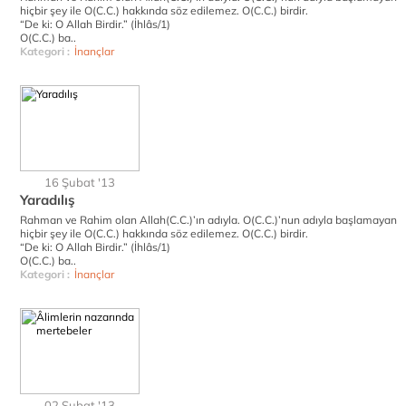
hiçbir şey ile O(C.C.) hakkında söz edilemez. O(C.C.) birdir.
“De ki: O Allah Birdir.” (İhlâs/1)
O(C.C.) ba..
Kategori :
İnançlar
16 Şubat '13
Yaradılış
Rahman ve Rahim olan Allah(C.C.)’ın adıyla. O(C.C.)’nun adıyla başlamayan
hiçbir şey ile O(C.C.) hakkında söz edilemez. O(C.C.) birdir.
“De ki: O Allah Birdir.” (İhlâs/1)
O(C.C.) ba..
Kategori :
İnançlar
02 Şubat '13