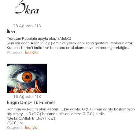
28 Ağustos '13
İkra
“Yaratan Rabbinin adıyla oku.” (Alak/1)
Seni var eden Allah’ın (c.c.) emir ve yasaklarını sana gösterdi, rehber olarak
Kur’an-ı Kerim’i indirdi ve hem onu nasıl okuman ve anlaman gerektiğin..
Kategori :
İnançlar
16 Ağustos '13
Engin Dinç- Tûl-i Emel
Rahman ve Rahim olan Allah(C.C.)’ın adıyla. O (C.C.)’nun adıyla başlamayan
hiç birşey ile O (C.C.) hakkında söz edilemez. O(C.C.) birdir.
“De ki: O Allah Birdir.”(İhlâs/1)
O(C.C.) b..
Kategori :
İnançlar