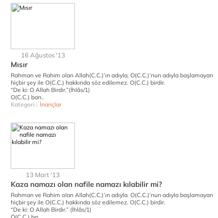
16 Ağustos '13
Mısır
Rahman ve Rahim olan Allah(C.C.)’ın adıyla. O(C.C.)’nun adıyla başlamayan
hiçbir şey ile O(C.C.) hakkında söz edilemez. O(C.C.) birdir.
“De ki: O Allah Birdir.”(İhlâs/1)
O(C.C.) ban..
Kategori :
İnançlar
13 Mart '13
Kaza namazı olan nafile namazı kılabilir mi?
Rahman ve Rahim olan Allah(C.C.)’ın adıyla. O(C.C.)’nun adıyla başlamayan
hiçbir şey ile O(C.C.) hakkında söz edilemez. O(C.C.) birdir.
“De ki: O Allah Birdir.” (İhlâs/1)
O(C.C.) ba..