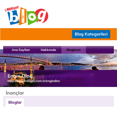
Blog Kategorileri
Ana Sayfam
Hakkımda
Bloglarım
Engin Dinç
http://blog.milliyet.com.tr/engindinc
İnançlar
Bloglar