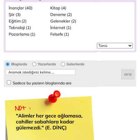
İnançlar (40)
Kitap (4)
Şiir (3)
Deneme (2)
Eğitim (2)
Gelenekler (2)
Teknoloji (1)
İnternet (1)
Pazarlama (1)
Felsefe (1)
Bloglarda
Yazarlarda
Galerilerde
Sadece bu yazarın bloglarında ara
"Alimler her gece ağlamasa,
cahiller sabahlara kadar
gülemezdi." (E. DİNÇ)