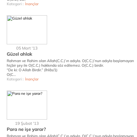
Kategori :
İnançlar
05 Mart '13
Güzel ahlak
Rahman ve Rahim olan Allah(C.C.)’ın adıyla. O(C.C.)’nun adıyla başlamayan
hiçbir şey ile O(C.C.) hakkında söz edilemez. O(C.C.) birdir.
“De ki: O Allah Birdir.” (İhlâs/1)
O(C...
Kategori :
İnançlar
19 Şubat '13
Para ne işe yarar?
Rahman ve Rahim olan Allah(C.C.)’ın adıyla. O(C.C.)’nun adıyla başlamayan