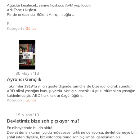
Ağaçlar kesilecek, yerine koskoca AVM yapılacak.
Adı Topçu Kışlası …
Perde arkasında Bülent Arınç’ ın oğlu …
B..
Kategori :
Güncel
30 Mayıs '13
Ayrancı Gençlik
Takvimler 1919’lu yılları gösterdiğinde, şimdilerde bize idol olarak sunulan
ABD alkol yasağını konuşuyordu. Varlığını ancak 14 yıl sürdürebilen yasağın
kaldırılmasıyla ABD halkı tekrar özgürlüğüne..
Kategori :
Güncel
15 Nisan '13
Devletimiz bize sahip çıkıyor mu?
En nihayetinde bu da oldu!
Devlet denen kurum ya da müessese (artık ne deniyorsa, devlet demeye bin
şahit ister) diyelim, biz vatandaşlarına sahip çıkması gerekirken bizi