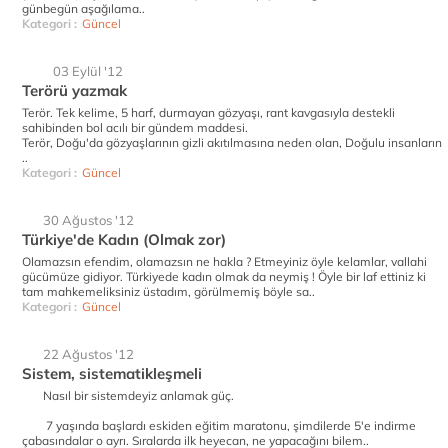
günbegün aşağılama..
Kategori :
Güncel
03 Eylül '12
Terörü yazmak
Terör. Tek kelime, 5 harf, durmayan gözyaşı, rant kavgasıyla destekli
sahibinden bol acılı bir gündem maddesi.
Terör, Doğu'da gözyaşlarının gizli akıtılmasına neden olan, Doğulu insanların
..
Kategori :
Güncel
30 Ağustos '12
Türkiye'de Kadın (Olmak zor)
Olamazsın efendim, olamazsın ne hakla ? Etmeyiniz öyle kelamlar, vallahi
gücümüze gidiyor. Türkiyede kadın olmak da neymiş ! Öyle bir laf ettiniz ki
tam mahkemeliksiniz üstadım, görülmemiş böyle sa..
Kategori :
Güncel
22 Ağustos '12
Sistem, sistematikleşmeli
Nasıl bir sistemdeyiz anlamak güç.
7 yaşında başlardı eskiden eğitim maratonu, şimdilerde 5'e indirme
çabasındalar o ayrı. Sıralarda ilk heyecan, ne yapacağını bilem..