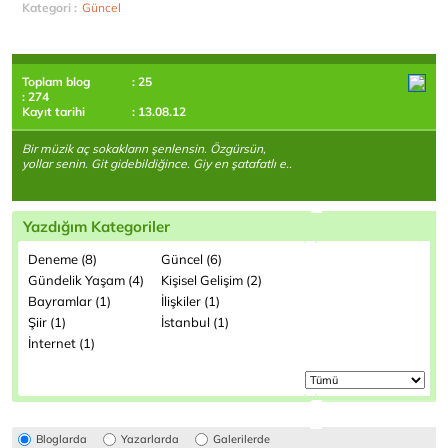
Kategori :
Güncel
Toplam blog
: 25
: 274
Kayıt tarihi
: 13.08.12
Bir müzik aç sokakların şenlensin. Özgürsün,
yollar senin. Git gidebildiğince. Giy en şatafatlı e..
Yazdığım Kategoriler
Deneme (8)
Güncel (6)
Gündelik Yaşam (4)
Kişisel Gelişim (2)
Bayramlar (1)
İlişkiler (1)
Şiir (1)
İstanbul (1)
İnternet (1)
Bloglarda
Yazarlarda
Galerilerde