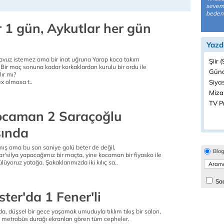
seveme
bedeni
r 1 gün, Aykutlar her gün
Yazd
avuz istemez ama bir inat uğruna Yarap koca takım
Şiir 
Bir maç sonuna kadar korkaklardan kurulu bir ordu ile
Günc
ır mı?
x olmasa t..
Siyas
Miza
TV P
ocaman 2 Saraçoğlu
ında
mış ama bu son saniye golü beter de değil,
Blo
'silya yapacağımız bir maçta, yine kocaman bir fiyasko ile
üyoruz yatağa. Şakaklarımızda iki kılıç sa..
Sad
ter'da 1 Fener'li
a, düşsel bir gece yaşamak umuduyla tıklım tıkış bir salon,
i metrobüs durağı ekranları gören tüm cepheler.