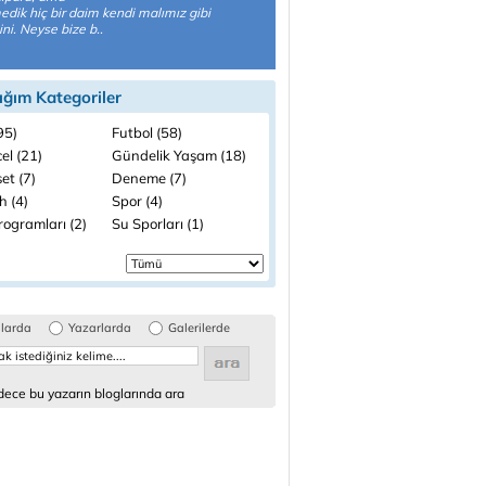
dik hiç bir daim kendi malımız gibi
ni. Neyse bize b..
ığım Kategoriler
(95)
Futbol (58)
el (21)
Gündelik Yaşam (18)
et (7)
Deneme (7)
h (4)
Spor (4)
rogramları (2)
Su Sporları (1)
glarda
Yazarlarda
Galerilerde
ece bu yazarın bloglarında ara