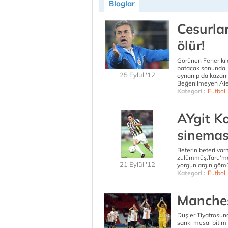
Bloglar
Cesurla
ölür!
Görünen Fener kıl
batacak sonunda. 
25 Eylül '12
oynanıp da kazanıl
Beğenilmeyen Ale
Kategori :
Futbol
AYgit K
sinemas
Beterin beteri var
zulümmüş.Taru'mar
21 Eylül '12
yorgun argın gömül
Kategori :
Futbol
Manches
Düşler Tiyatrosund
sanki mesai bitim