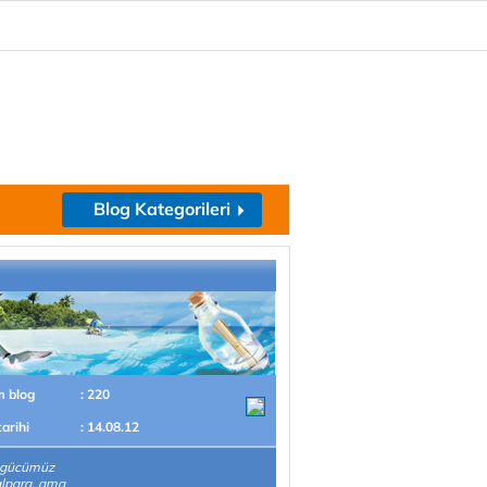
Blog Kategorileri
m blog
: 220
tarihi
: 14.08.12
z gücümüz
lpara, ama