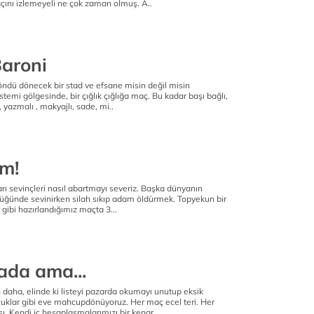
çını izlemeyeli ne çok zaman olmuş. A..
aroni
öndü dönecek bir stad ve efsane misin değil misin
temi gölgesinde, bir çığlık çığlığa maç. Bu kadar başı bağlı,
ı, yazmalı , makyajlı, sade, mi..
ım!
ları sevinçleri nasıl abartmayı severiz. Başka dünyanın
düğünde sevinirken silah sıkıp adam öldürmek. Topyekun bir
gibi hazırlandığımız maçta 3...
ada ama...
daha, elinde ki listeyi pazarda okumayı unutup eksik
klar gibi eve mahcupdönüyoruz. Her maç ecel teri. Her
. Kendi iç hesaplaşmalarımızı bir kenar..