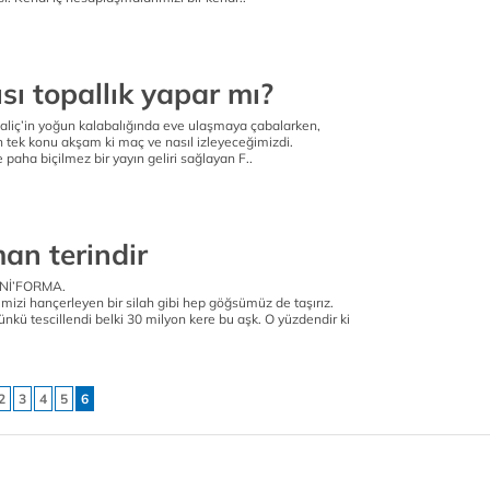
sı topallık yapar mı?
aliç’in yoğun kalabalığında eve ulaşmaya çabalarken,
n tek konu akşam ki maç ve nasıl izleyeceğimizdi.
 paha biçilmez bir yayın geliri sağlayan F..
an terindir
Nİ’FORMA.
izi hançerleyen bir silah gibi hep göğsümüz de taşırız.
r, çünkü tescillendi belki 30 milyon kere bu aşk. O yüzdendir ki
2
3
4
5
6