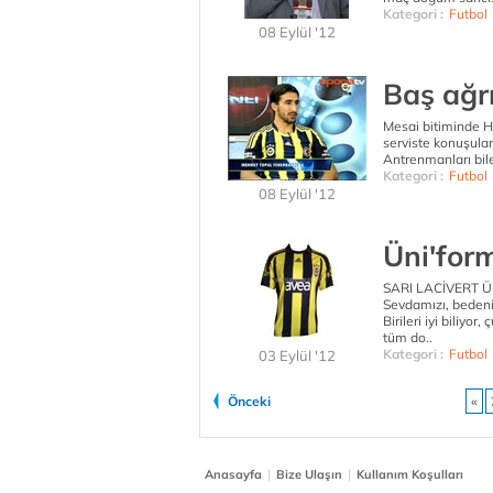
Kategori :
Futbol
08 Eylül '12
Baş ağrı
Mesai bitiminde H
serviste konuşula
Antrenmanları bile
Kategori :
Futbol
08 Eylül '12
Üni'form
SARI LACİVERT Ü
Sevdamızı, bedenim
Birileri iyi biliyo
tüm do..
Kategori :
Futbol
03 Eylül '12
Önceki
«
|
|
Anasayfa
Bize Ulaşın
Kullanım Koşulları