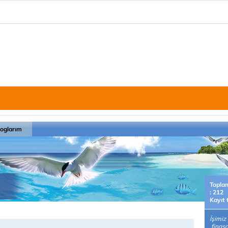
loglarım
Topla
: 212
Kayıt 
İşimi
finasa