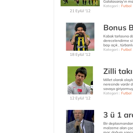
Galatasaray’ın ma
Kategori :
Futbol
21 Eylül '12
Bonus B
Kabak tarlasına d
derecelendirme sis
başı açık , türbanl
Kategori :
Futbol
18 Eylül '12
Zilli tak
Millet olarak olay
neresinde vardır 
savaşa giriyormuş 
Kategori :
Futbol
12 Eylül '12
3 ü 1 ar
Bir deplasmandan 
malzeme alan çocu
maç doğum sancısı