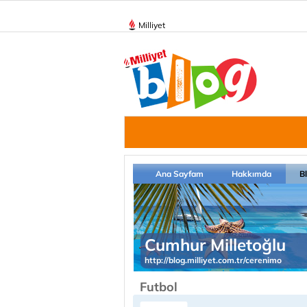
Milliyet
Ana Sayfam
Hakkımda
B
Cumhur Milletoğlu
http://blog.milliyet.com.tr/cerenimo
Futbol