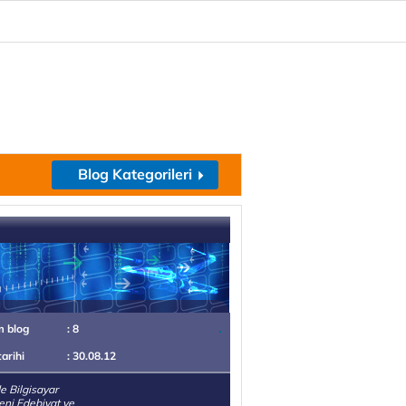
Blog Kategorileri
m blog
: 8
tarihi
: 30.08.12
 Bilgisayar
eni Edebiyat ve