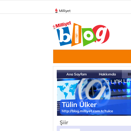
Milliyet
Ana Sayfam
Hakkımda
B
Tülin Ülker
http://blog.milliyet.com.tr/tulce
Şiir