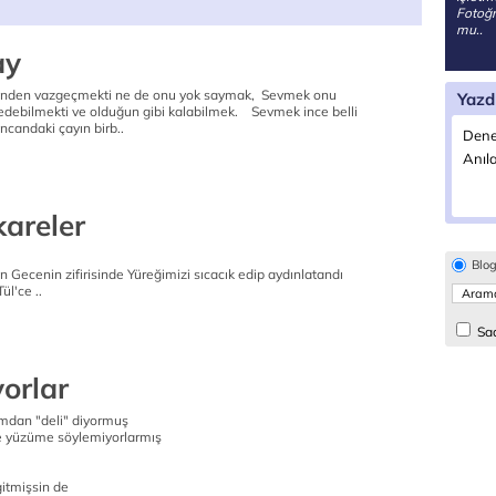
Fotoğr
mu..
ay
inden vazgeçmekti ne de onu yok saymak, Sevmek onu
Yazd
 edebilmekti ve olduğun gibi kalabilmek. Sevmek ince belli
incandaki çayın birb..
Dene
Anıla
kareler
Blo
n Gecenin zifirisinde Yüreğimizi sıcacık edip aydınlatandı
l'ce ..
Sad
yorlar
mdan "deli" diyormuş
 yüzüme söylemiyorlarmış
itmişsin de