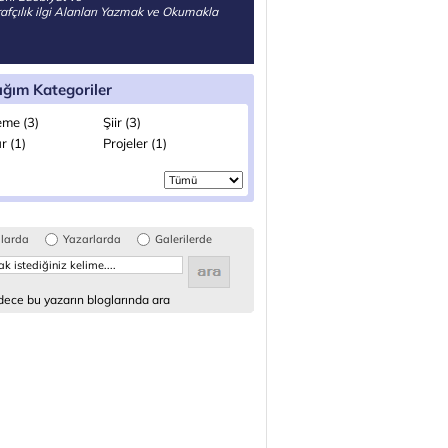
afçılık ilgi Alanları Yazmak ve Okumakla
ığım Kategoriler
me (3)
Şiir (3)
r (1)
Projeler (1)
glarda
Yazarlarda
Galerilerde
ece bu yazarın bloglarında ara