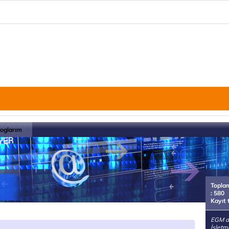
loglarım
Topla
: 580
Kayıt 
EGM de
İşletm