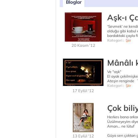
Bloglar
Aşk-ı Ç
'Sevmek' ne kend
olduğu gibi kabul
bardaktaki çayla f
Kategori :
Şiir
20 Kasım '12
Mânâlı 
Ve "aşk"
El ayak çekilmişke
Ateşin renginde Tü
Kategori :
Şiir
17 Eylül '12
Çok bili
Herkes bana arka
Üzülmeyeyim diye
Aman... ne lütuf
Güya sen çoktan g
13 Eylül '12