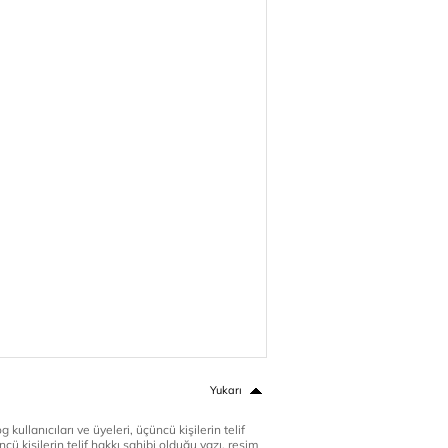
Yukarı
 kullanıcıları ve üyeleri, üçüncü kişilerin telif
cü kişilerin telif hakkı sahibi olduğu yazı, resim