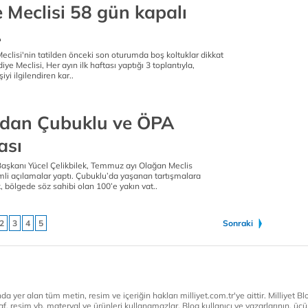
 Meclisi 58 gün kapalı
.
clisi'nin tatilden önceki son oturumda boş koltuklar dikkat
ye Meclisi, Her ayın ilk haftası yaptığı 3 toplantıyla,
iyi ilgilendiren kar..
dan Çubuklu ve ÖPA
ası
aşkanı Yücel Çelikbilek, Temmuz ayı Olağan Meclis
mli açılamalar yaptı. Çubuklu’da yaşanan tartışmalara
, bölgede söz sahibi olan 100’e yakın vat..
2
3
4
5
Sonraki
a yer alan tüm metin, resim ve içeriğin hakları milliyet.com.tr'ye aittir. Milliyet Blog
af, resim vb. materyal ve ürünleri kullanamazlar. Blog kullanıcı ve yazarlarının, üçün