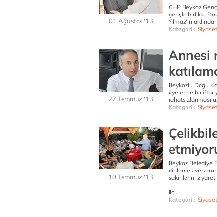
CHP Beykoz Gençli
gençle birlikte Do
01 Ağustos '13
Yılmaz'ın ardından
Kategori :
Siyaset
Annesi r
katılam
Beykozlu Doğu Kar
üyelerine bir ifta
27 Temmuz '13
rahatsızlanması üz
Kategori :
Siyaset
Çelikbil
etmiyor
Beykoz Belediye Baş
dinlemek ve sorun
10 Temmuz '13
sakinlerini ziyaret 
İlç..
Kategori :
Siyaset