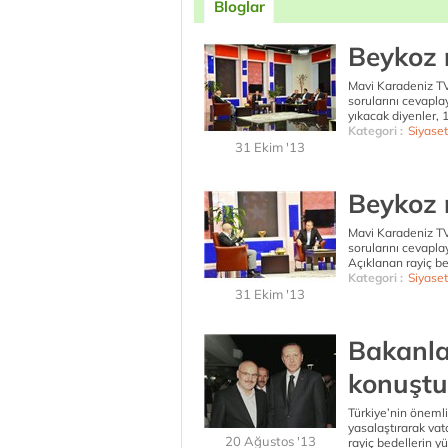
Bloglar
Beykoz r
Mavi Karadeniz TV’
sorularını cevapl
yıkacak diyenler, 1
Kategori :
Siyaset
31 Ekim '13
Beykoz r
Mavi Karadeniz TV’
sorularını cevapl
Açıklanan rayiç bed
Kategori :
Siyaset
31 Ekim '13
Bakanla
konuştu
Türkiye’nin önemli
yasalaştırarak vat
20 Ağustos '13
rayiç bedellerin yü