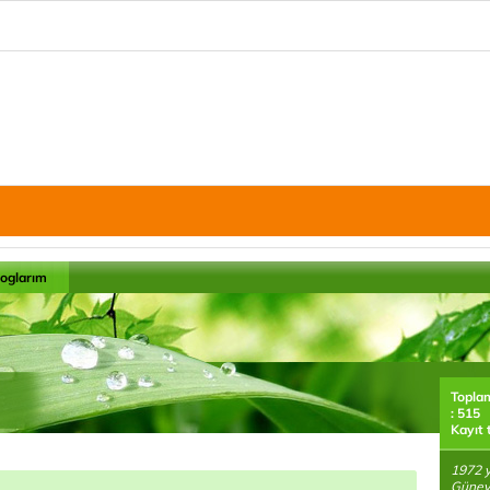
loglarım
Topla
: 515
Kayıt 
1972 y
Güney