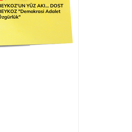
BEYKOZ'UN YÜZ AKI... DOST
BEYKOZ "Demokrasi Adalet
Özgürlük"