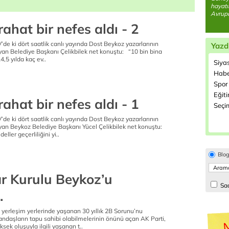
hayatı
Avrupa'
ahat bir nefes aldı - 2
de ki dört saatlik canlı yayında Dost Beykoz yazarlarının
Yazd
ayan Belediye Başkanı Çelikbilek net konuştu: “10 bin bina
4,5 yılda kaç ev..
Siyas
Habe
Spor 
Eğiti
ahat bir nefes aldı - 1
Seçim
de ki dört saatlik canlı yayında Dost Beykoz yazarlarının
ayan Beykoz Belediye Başkanı Yücel Çelikbilek net konuştu:
eller geçerliliğini yi..
Blo
r Kurulu Beykoz’u
Sad
.
 yerleşim yerlerinde yaşanan 30 yıllık 2B Sorunu’nu
andaşların tapu sahibi olabilmelerinin önünü açan AK Parti,
ksek oluşuyla ilgili yaşanan t..