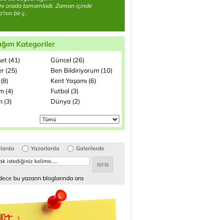
nı orada tamamladı. Zaman içinde
nın bir ç..
ığım Kategoriler
et (41)
Güncel (26)
r (25)
Ben Bildiriyorum (10)
(8)
Kent Yaşamı (6)
m (4)
Futbol (3)
 (3)
Dünya (2)
glarda
Yazarlarda
Galerilerde
ece bu yazarın bloglarında ara