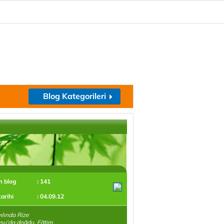
Blog Kategorileri
m blog
: 141
tarihi
: 04.09.12
ılında Rize
su'da doğdu. Eğtim