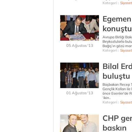
Kategori :
Siyaset
Egemen 
konuştu
Avrupa Birliği B
Beykozlularla bul
05 Ağustos '13
Bağış’ın gözü manş
Kategori :
Siyaset
Bilal E
buluştu
Başbakan Recep Ta
Gençlik Kolları ile
01 Ağustos '13
önce Esenler'de Ra
‘ikin..
Kategori :
Siyaset
CHP gen
baskın