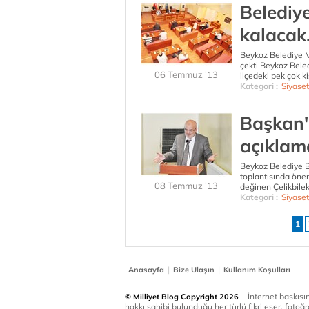
Belediye
kalacak
Beykoz Belediye Me
çekti Beykoz Beledi
06 Temmuz '13
ilçedeki pek çok kiş
Kategori :
Siyaset
Başkan'
açıklam
Beykoz Belediye B
toplantısında öne
08 Temmuz '13
değinen Çelikbilek
Kategori :
Siyaset
1
|
|
Anasayfa
Bize Ulaşın
Kullanım Koşulları
İnternet baskısınd
© Milliyet Blog Copyright 2026
hakkı sahibi bulunduğu her türlü fikri eser, fotoğr