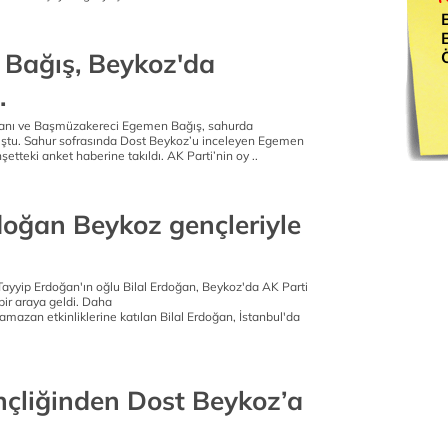
Bağış, Beykoz'da
.
akanı ve Başmüzakereci Egemen Bağış, sahurda
uştu. Sahur sofrasında Dost Beykoz’u inceleyen Egemen
etteki anket haberine takıldı. AK Parti’nin oy ..
rdoğan Beykoz gençleriyle
yyip Erdoğan'ın oğlu Bilal Erdoğan, Beykoz'da AK Parti
 bir araya geldi. Daha
mazan etkinliklerine katılan Bilal Erdoğan, İstanbul'da
çliğinden Dost Beykoz’a