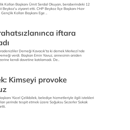
k Kolları Başkanı Ümit Serdal Okuyan, beraberindeki 12
st Beykoz'u ziyaret etti. CHP Beykoz İlçe Başkanı Hızır
 Gençlik Kolları Başkanı Ege ..
ahatsızlanınca iftara
adı
adenizliler Derneği Kavacık’ta ki dernek Merkezi’nde
r yemeği verdi. Başkan Emin Yavuz, annesinin aniden
erine kendi davetine katılamadı. De..
ek: Kimseyi provoke
uz
kanı Yücel Çelikbilek, belediye hizmetleriyle ilgili istekleri
ları yerinde tespit etmek üzere Soğuksu Sezerler Sokak
etti.