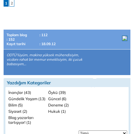
1
2
Toplam blog
: 112
: 152
Kayıt tarihi
: 18.09.12
ODTÜ'lüyüm, makina yüksek mühendisiyim,
vicdanı rahat bir memur emeklisiyim, iki çucuk
babasıyım,..
Yazdığım Kategoriler
İnançlar (43)
Öykü (39)
Gündelik Yaşam (13)
Güncel (6)
Bilim (5)
Deneme (2)
Siyaset (2)
Hukuk (1)
Blog yazarları
tartışıyor! (1)