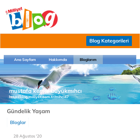
Blog Kategorileri
Ana Sayfam
Hakkımda
Bloglarım
mustafa kemal büyükmıhcı
http://blog.milliyet.com.tr/mihci47
Gündelik Yaşam
Bloglar
28 Ağustos '20