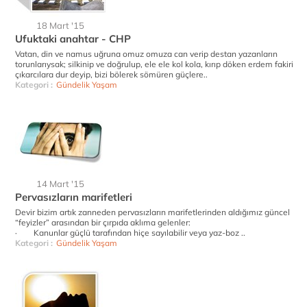
18 Mart '15
Ufuktaki anahtar - CHP
Vatan, din ve namus uğruna omuz omuza can verip destan yazanların
torunlarıysak; silkinip ve doğrulup, ele ele kol kola, kırıp döken erdem fakiri
çıkarcılara dur deyip, bizi bölerek sömüren güçlere..
Kategori :
Gündelik Yaşam
14 Mart '15
Pervasızların marifetleri
Devir bizim artık zanneden pervasızların marifetlerinden aldığımız güncel
“feyizler” arasından bir çırpıda aklıma gelenler:
· Kanunlar güçlü tarafından hiçe sayılabilir veya yaz-boz ..
Kategori :
Gündelik Yaşam