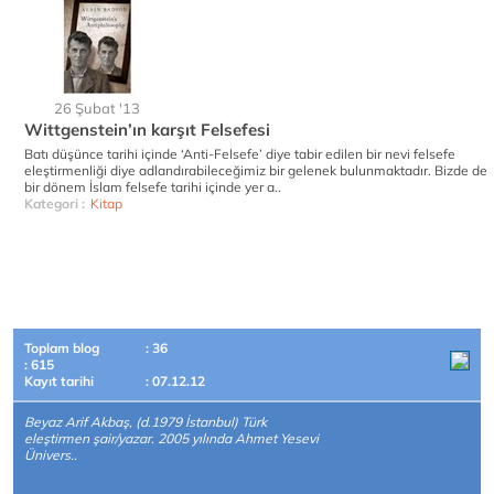
26 Şubat '13
Wittgenstein’ın karşıt Felsefesi
Batı düşünce tarihi içinde ‘Anti-Felsefe’ diye tabir edilen bir nevi felsefe
eleştirmenliği diye adlandırabileceğimiz bir gelenek bulunmaktadır. Bizde de
bir dönem İslam felsefe tarihi içinde yer a..
Kategori :
Kitap
Toplam blog
: 36
: 615
Kayıt tarihi
: 07.12.12
Beyaz Arif Akbaş, (d.1979 İstanbul) Türk
eleştirmen şair/yazar. 2005 yılında Ahmet Yesevi
Ünivers..