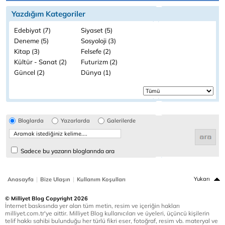
Yazdığım Kategoriler
Edebiyat (7)
Siyaset (5)
Deneme (5)
Sosyoloji (3)
Kitap (3)
Felsefe (2)
Kültür - Sanat (2)
Futurizm (2)
Güncel (2)
Dünya (1)
Bloglarda
Yazarlarda
Galerilerde
Sadece bu yazarın bloglarında ara
|
|
Yukarı
Anasayfa
Bize Ulaşın
Kullanım Koşulları
© Milliyet Blog Copyright 2026
İnternet baskısında yer alan tüm metin, resim ve içeriğin hakları
milliyet.com.tr'ye aittir. Milliyet Blog kullanıcıları ve üyeleri, üçüncü kişilerin
telif hakkı sahibi bulunduğu her türlü fikri eser, fotoğraf, resim vb. materyal ve