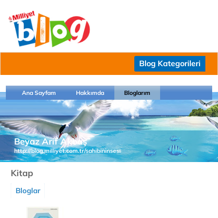
Blog Kategorileri
Ana Sayfam
Hakkımda
Bloglarım
Beyaz Arif Akbaş
http://blog.milliyet.com.tr/sahibininsesi
Kitap
Bloglar