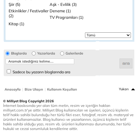
Şiir (5)
Aşk - Evlilik (3)
Etkinlikler / Festivaller
Deneme (1)
(2)
TV Programları (1)
Kitap (1)
Bloglarda
Yazarlarda
Galerilerde
Sadece bu yazarın bloglarında ara
|
|
Yukarı
Anasayfa
Bize Ulaşın
Kullanım Koşulları
© Milliyet Blog Copyright 2026
İnternet baskısında yer alan tüm metin, resim ve içeriğin hakları
milliyet.com.tr'ye aittir. Milliyet Blog kullanıcıları ve üyeleri, üçüncü kişilerin
telif hakkı sahibi bulunduğu her türlü fikri eser, fotoğraf, resim vb. materyal ve
ürünleri kullanamazlar. Blog kullanıcı ve yazarlarının, üçüncü kişilerin telif
hakkı sahibi olduğu yazı, resim vb. ürünleri kullanması durumunda, her türlü
hukuki ve cezai sorumluluk kendilerine aittir.