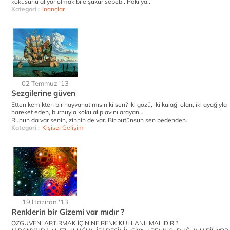
kokusunu alıyor olmak bile şükür sebebi. Peki ya..
Kategori :
İnançlar
02 Temmuz '13
Sezgilerine güven
Etten kemikten bir hayvanat mısın ki sen? İki gözü, iki kulağı olan, iki ayağıyla
hareket eden, burnuyla koku alıp avını arayan…
Ruhun da var senin, zihnin de var. Bir bütünsün sen bedenden..
Kategori :
Kişisel Gelişim
19 Haziran '13
Renklerin bir Gizemi var mıdır ?
ÖZGÜVENİ ARTIRMAK İÇİN NE RENK KULLANILMALIDIR ?