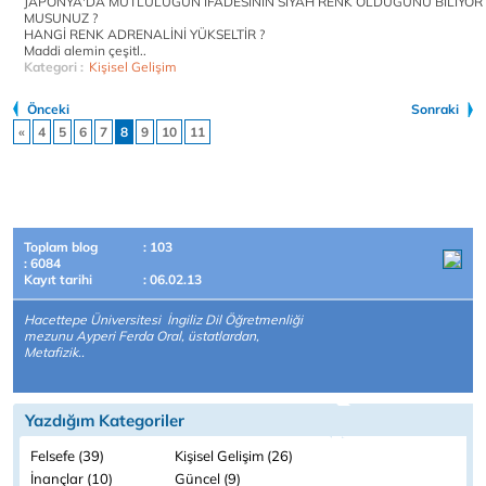
JAPONYA'DA MUTLULUĞUN İFADESİNİN SİYAH RENK OLDUĞUNU BİLİYOR
MUSUNUZ ?
HANGİ RENK ADRENALİNİ YÜKSELTİR ?
Maddi alemin çeşitl..
Kategori :
Kişisel Gelişim
Önceki
Sonraki
«
4
5
6
7
8
9
10
11
Toplam blog
: 103
: 6084
Kayıt tarihi
: 06.02.13
Hacettepe Üniversitesi İngiliz Dil Öğretmenliği
mezunu Ayperi Ferda Oral, üstatlardan,
Metafizik..
Yazdığım Kategoriler
Felsefe (39)
Kişisel Gelişim (26)
İnançlar (10)
Güncel (9)