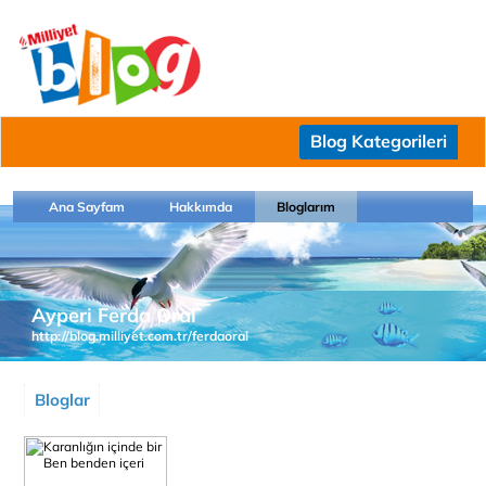
Blog Kategorileri
Ana Sayfam
Hakkımda
Bloglarım
Ayperi Ferda Oral
http://blog.milliyet.com.tr/ferdaoral
Bloglar