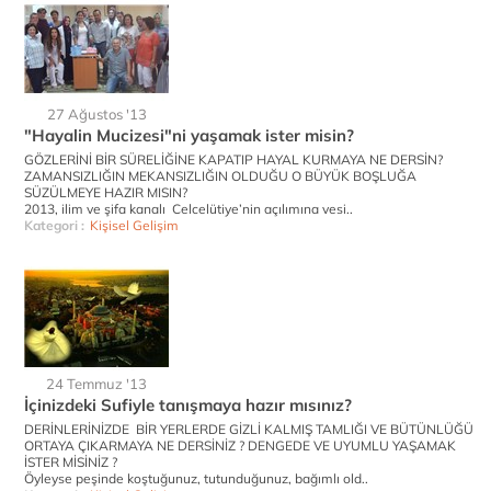
27 Ağustos '13
"Hayalin Mucizesi"ni yaşamak ister misin?
GÖZLERİNİ BİR SÜRELİĞİNE KAPATIP HAYAL KURMAYA NE DERSİN?
ZAMANSIZLIĞIN MEKANSIZLIĞIN OLDUĞU O BÜYÜK BOŞLUĞA
SÜZÜLMEYE HAZIR MISIN?
2013, ilim ve şifa kanalı Celcelütiye’nin açılımına vesi..
Kategori :
Kişisel Gelişim
24 Temmuz '13
İçinizdeki Sufiyle tanışmaya hazır mısınız?
DERİNLERİNİZDE BİR YERLERDE GİZLİ KALMIŞ TAMLIĞI VE BÜTÜNLÜĞÜ
ORTAYA ÇIKARMAYA NE DERSİNİZ ? DENGEDE VE UYUMLU YAŞAMAK
İSTER MİSİNİZ ?
Öyleyse peşinde koştuğunuz, tutunduğunuz, bağımlı old..