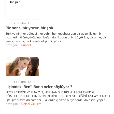
20 Ekim '13
Bir anne, bir yazar, bir şair
Türkiye'nin her bölgesi, her şehri, her kasabası ayrı bir güzellik, ayrı bir
hazinedir. Güneydoğu'nun bağrından kopan o bir küçük kız, bir anne, bir
yazar, bir şair, bir kişisel gelişimci, şifacı,..
Kategori :
Güncel
11 Ekim '13
''İçimdeki Ben'' Bana neler söylüyor ?
HİÇBİR YERDE YAZMAYAN, HERHANGİ BİRİSİNİN SÖYLEMEDİĞİ
CÜMLELERİN, RUHUNUZUN DERİNLERİNDEN GELDİĞİNİ ANLAYIN ARTIK
İşte şimdi tam da zamanı…. Yıllardır içinizde bir yerlerde dolaşan, yapıla..
Kategori :
Kişisel Gelişim