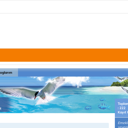
loglarım
Topla
: 222
t
Kayıt 
Emekli
severi