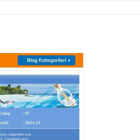
Blog Kategorileri
m blog
: 57
tarihi
: 18.01.13
yim, köpekleri çok
m. Fotoğraf ama