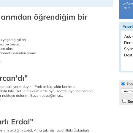
anlam 
uzun..
larımdan öğrendiğim bir
Yazd
Aşk -
 yaşadığı yılları
Dene
az mı beyaz...
dum olası,
Siyas
 rahmetli eşinden sonra…
Dostl
k
rcan'dı"
Blo
parktaki yerimdeyim. Park birkaç yıldır benimle
bilir bile. Bütün mevsimlerde aynı saatte, aynı bankta bir
ir noktaya dalarım. Bazen sevdiğim şa..
k
Sad
rlı Erdal''
enim bildiğim Erdal. Ama takıntısı vardı illâki Üsküdarlı