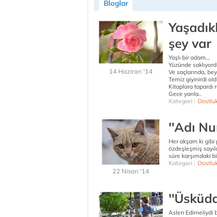
Bloglar
Yaşadık
şey var
Yaşlı bir adam…
Yüzünde saklıyordu
14 Haziran '14
Ve saçlarında, bey
Temiz giyinirdi ol
Kitaplara tapardı
Gece yarıla..
Kategori :
Dostlu
''Adı Nu
Her akşam ki gibi 
özdeşleşmiş sayıla
süre karşımdaki b
Kategori :
Dostlu
22 Nisan '14
''Üsküda
Aslen Edirneliydi b