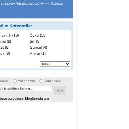
saklayan fotoğraflara bayılırım. Yazmak
ığım Kategoriler
 Evlilik (18)
Öykü (15)
me (6)
Şiir (5)
et (5)
Güncel (4)
uk (3)
Anılar (1)
glarda
Yazarlarda
Galerilerde
ece bu yazarın bloglarında ara