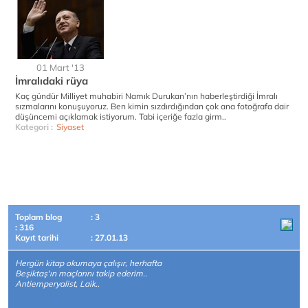
01 Mart '13
İmralıdaki rüya
Kaç gündür Milliyet muhabiri Namık Durukan’nın haberleştirdiği İmralı
sızmalarını konuşuyoruz. Ben kimin sızdırdığından çok ana fotoğrafa dair
düşüncemi açıklamak istiyorum. Tabi içeriğe fazla girm..
Kategori :
Siyaset
Toplam blog
: 3
: 316
Kayıt tarihi
: 27.01.13
Hergün kitap okumaya çalışır, herhafta
Beşiktaş'ın maçlarını takip ederim..
Antiemperyalist, Laik..