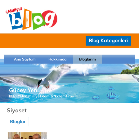
Blog Kategorileri
Ana Sayfam
Hakkımda
Bloglarım
Güney Yeni
http://blog.milliyet.com.tr/kalemtiras
Siyaset
Bloglar